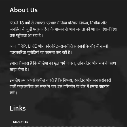
इस सफलता ने भारत की स्वदेशी रक्षा प्रौद्योगिकी, आत्मनिर्भरता और
About Us
वैश्विक मंच पर सैन्य क्षमता को प्रदर्शित किया। देखा जाए तो भारत ने
पहलगाम हमले के बाद से ही उचित और कल्पना से परे जवाब देने
पिछले 18 वर्षों से स्वतंत्र प्रभात मीडिया परिवार निष्पक्ष, निर्भीक और
जनहित से जुड़ी पत्रकारिता के माध्यम से आम जनता की आवाज़ देश-विदेश
की ठान रखी थी। लेकिन, दुनिया फिर भी 'संयम बरतने' वाला
तक पहुँचाता आ रहा है।
कूटनीतिक ज्ञान देने से पीछे नहीं हट रही थी। लेकिन सेना को खुली
छूट मिलने के बाद सेना ने ऐसे ऑपरेशन को अंजाम दिया है, जिसको
आज TRP, LIKE और कॉरपोरेट-राजनीतिक दबावों के दौर में सच्ची
पत्रकारिता चुनौतियों का सामना कर रही है।
देखकर पूरी दुनिया आश्चर्यचकित है। बहादुर भारतीय सैनिकों ने एक
ही साथ नौ स्थानों पर 21 आतंकी ठिकानों को तबाह कर डाला है।
हमारा विश्वास है कि मीडिया का मूल धर्म जनता, लोकतंत्र और सच के साथ
खड़ा होना है।
इससे पूरा देश संतुष्ट है, उत्साह में है, यूं कहें कि राष्ट्र गौरव से भर उठा
इसलिए हम आपसे अपील करते हैं कि निष्पक्ष, स्वतंत्र और जनसरोकारों
है। वास्तव में आज भारतीय सेनाओं की आतंकवाद के विरोध में की
वाली पत्रकारिता का समर्थन कर इस परिवर्तन के दौर में हमारा सहयोग
गई यह संयुक्त कार्रवाई प्रत्येक भारत वासियों को आत्म गौरव से भर
करें।
रही है। वैसे भी पराक्रम का स्वभाव ही है कि यह उत्साह से भर देता है।
Links
इसके साथ ही भारत के 'ऑपरेशन सिंदूर सर्जिकल स्ट्राइक' पर
अमेरिकी राष्ट्रपति डोनाल्ड ट्रंप ने भी प्रतिक्रिया दी है। इससे पहले रूस
का भारत को समर्थन देना हो या यूरोपियन देशों समेत कई मुस्लिम
About Us