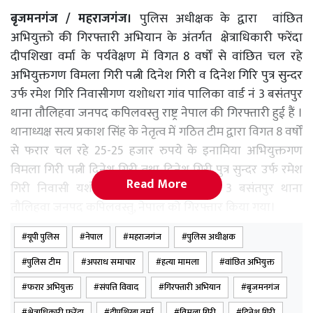
बृजमनगंज / महराजगंज।
पुलिस अधीक्षक के द्वारा वांछित
अभियुक्तो की गिरफ्तारी अभियान के अंतर्गत क्षेत्राधिकारी फरेंदा
दीपशिखा वर्मा के पर्यवेक्षण में विगत 8 वर्षों से वांछित चल रहे
अभियुक्तगण विमला गिरी पत्नी दिनेश गिरी व दिनेश गिरि पुत्र सुन्दर
उर्फ रमेश गिरि निवासीगण यशोधरा गांव पालिका वार्ड नं 3 बसंतपुर
थाना तौलिहवा जनपद कपिलवस्तु राष्ट्र नेपाल की गिरफ्तारी हुई हैं ।
थानाध्यक्ष सत्य प्रकाश सिंह के नेतृत्व में गठित टीम द्वारा विगत 8 वर्षों
से फरार चल रहे 25-25 हजार रुपये के इनामिया अभियुक्तगण
विमला गिरी पत्नी दिनेश गिरी तथा दिनेश गिरी पुत्र सुन्दर उर्फ रमेश
Read More
गिरी निवासी यशोधरा गांव पालिका वार्ड नं 3 बसंतपुर थाना
तौलिहवा जनपद कपिलवस्तु, नेपाल को गिरफ्तार किया गया।
यूपी पुलिस
नेपाल
महराजगंज
पुलिस अधीक्षक
मुखबिर की सूचना पर अभियुक्ता विमला गिरी को ग्राम सूर्यमानपुर
कांछा चौराहा थाना बृजमनगंज क्षेत्र से तथा अभियुक्त दिनेश गिरी को
पुलिस टीम
अपराध समाचार
हत्या मामला
वांछित अभियुक्त
लेदवा चौराहा थाना बृजमनगंज क्षेत्र से गिरफ्तार किया गया।
फरार अभियुक्त
संपत्ति विवाद
गिरफ्तारी अभियान
बृजमनगंज
क्षेत्राधिकारी फरेंदा
दीपशिखा वर्मा
विमला गिरी
दिनेश गिरी