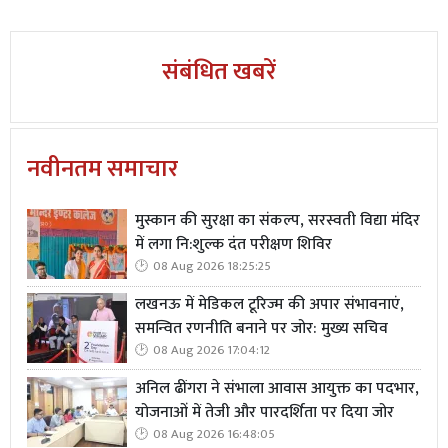
घटना का CCTV फुटेज भी सामने आया है, जिसमें पांच युवक धर्मवीर
के घर आते और जाते दिख रहे हैं। हत्या की पीछे की वजह रंजिश
बताई जा रही है। धर्मवीर का बड़ा बेटा पहले ही गांव के एक
संबंधित खबरें
दुकानदार की हत्या के आरोप में जेल में बंद है। आरोप है कि
दुकानदार के भाई ने इसी रंजिश में अपने साथियों के साथ मिलकर
बाप-बेटे की हत्या करवाई।
नवीनतम समाचार
मुस्कान की सुरक्षा का संकल्प, सरस्वती विद्या मंदिर
में लगा नि:शुल्क दंत परीक्षण शिविर
Read More
डिप्टी मेयर जौहर ने शिमलापुरी इलाके में 25 HP
08 Aug 2026 18:25:25
ट्यूबवेल प्रोजेक्ट का उद्घाटन किया
लखनऊ में मेडिकल टूरिज्म की अपार संभावनाएं,
समन्वित रणनीति बनाने पर जोर: मुख्य सचिव
08 Aug 2026 17:04:12
अनिल ढींगरा ने संभाला आवास आयुक्त का पदभार,
योजनाओं में तेजी और पारदर्शिता पर दिया जोर
08 Aug 2026 16:48:05