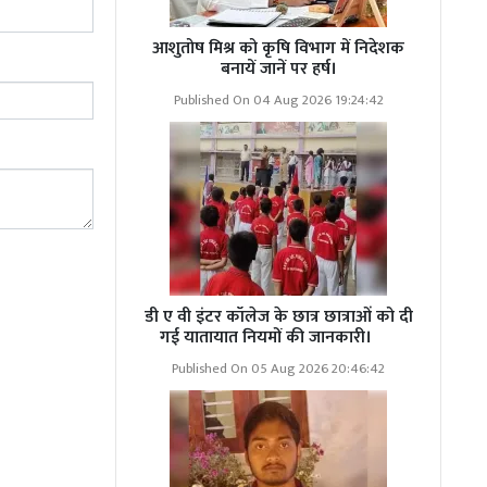
संख्या नहीं,
र उनकी चुपचाप
आशुतोष मिश्र को कृषि विभाग में निदेशक
 नीतीश कुमार
बनायें जानें पर हर्ष।
र्ग में पकड़
Published On 04 Aug 2026 19:24:42
्व की ओर झुका
वनात्मक अपील
िसके कारण ही
डी ए वी इंटर कॉलेज के छात्र छात्राओं को दी
गई यातायात नियमों की जानकारी।
धान : अखिलेश
Published On 05 Aug 2026 20:46:42
्षोभ के कारण