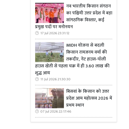
ं। यह विविधता
नव भारतीय किसान संगठन
बल्कि मतदाता
का पश्चिमी उत्तर प्रदेश में बड़ा
सांगठनिक विस्तार, कई
प्रमुख पदों पर मनोनयन
121 सीटों पर
17 Jul 2026 23:31:12
 जाति से ऊपर
यदि महिला और
MIDH योजना से बदली
ार होगा। वहीं
किसान रामजनम वर्मा की
तता का उत्सव
तकदीर, नेट हाउस-पॉली
हाउस खेती से पहला चक्र में ही 3.60 लाख की
शुद्ध आय
षम है। इस बार
11 Jul 2026 21:30:30
ल्कि सामाजिक
बिसवां के किसान को उत्तर
े मतदान से जो
प्रदेश आम महोत्सव 2026 में
 तय करेंगे कि
प्रथम स्थान
िकास की ओर?
07 Jul 2026 22:17:46
 सुनता नहीं,