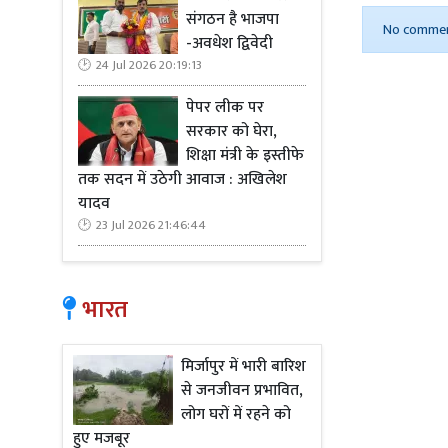
कई सभाएं रद्
संगठन है भाजपा
तीन सभाएं मौ
No commen
-अवधेश द्विवेदी
नेता अब वीडि
24 Jul 2026 20:19:13
हैं। यह बदल
पेपर लीक पर
बदलाव को सहज
सरकार को घेरा,
दी है, लेकि
शिक्षा मंत्री के इस्तीफे
तक सदन में उठेगी आवाज : अखिलेश
यादव
23 Jul 2026 21:46:44
Read Mo
भारत
राजनीतिक द
केन्द्रित हो
मिर्जापुर में भारी बारिश
कानून व्यवस्
से जनजीवन प्रभावित,
सामाजिक न्या
लोग घरों में रहने को
पर फोकस कर र
हुए मजबूर