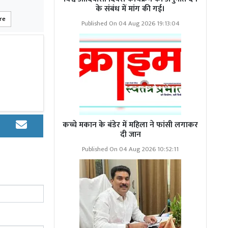
के संबंध में मांग की गई।
ाव की प्रकृति
are
Published On 04 Aug 2026 19:13:04
िक विभाजन को
राजनीतिक दलों
ाद, गोपालगंज,
र्मी, दलित और
MIM अर्थात ऑल
कर आमने-सामने
व केवल चुनावी
कच्चे मकान के बंडेर में महिला ने फांसी लगाकर
दी जान
Published On 04 Aug 2026 10:52:11
ल मतदाताओं की