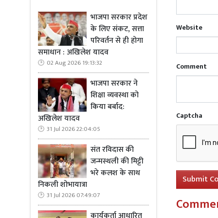
संख्या लगभग
बल्कि राजनीत
भाजपा सरकार प्रदेश
भागीदारी ने
Website
के लिए संकट, सत्ता
परिवर्तन से ही होगा
की सभाओं मे
समाधान : अखिलेश यादव
मजबूत करना ब
02 Aug 2026 19:13:32
हुआ है, जो 
Comment
से नहीं, बल
भाजपा सरकार ने
राजनीतिक दल
शिक्षा व्यवस्था को
किया बर्बाद:
Captcha
अखिलेश यादव
31 Jul 2026 22:04:05
संत रविदास की
Read Mo
जन्मस्थली की मिट्टी
यादव
भरे कलश के साथ
Submit C
निकली शोभायात्रा
31 Jul 2026 07:49:07
Comme
मौसम भी इस 
कार्यकर्ता आधारित