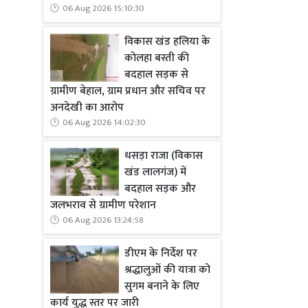
रैली, प्रेस 
06 Aug 2026 15:10:30
दर्शाती है 
तक पहुंचने के
विकास खंड हलिया के
कोलहा बस्ती की
पहला चरण के
बदहाल सड़क से
होने वाला म
ग्रामीण बेहाल, ग्राम प्रधान और सचिव पर
उठकर मुद्दो
अनदेखी का आरोप
युवा वर्ग नि
06 Aug 2026 14:02:30
यदि मौसम की
धसड़ा राजा (विकास
सिद्ध होगा।
खंड लालगंज) में
बदहाल सड़क और
बिहार का मतद
जलभराव से ग्रामीण परेशान
का चुनाव उस
06 Aug 2026 13:24:58
चेतना, राजनी
संकेत मिलेंग
डीएम के निर्देश पर
बिहार किस द
श्रद्धालुओं की यात्रा को
सुगम बनाने के लिए
चुनाव में म
कार्य युद्ध स्तर पर जारी