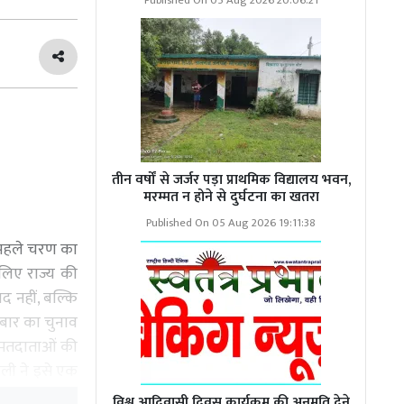
Published On 05 Aug 2026 20:06:21
तीन वर्षों से जर्जर पड़ा प्राथमिक विद्यालय भवन,
मरम्मत न होने से दुर्घटना का खतरा
Published On 05 Aug 2026 19:11:38
ँ पहले चरण का
सलिए राज्य की
द नहीं, बल्कि
बार का चुनाव
ा मतदाताओं की
ली ने इसे एक
विश्व आदिवासी दिवस कार्यक्रम की अनुमति देने