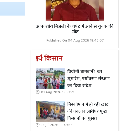
। अमित शाह की
्त किशोर जैसे
ं से जुड़ रहे
मतदाता भी इस
आकाशीय बिजली के चपेट में आने से युवक की
मौत
ैली को चुनौती
Published On 04 Aug 2026 18:45:07
किसान
वियोगी बागवानी का
शुभारंभ, पर्यावरण संरक्षण
का दिया संदेश
टल पहुंच पर
01 Aug 2026 19:53:21
ेड) ने विकास,
बिस्कोमान में हो रही खाद
 बेरोजगारी और
की कालाबाजारीपर फूटा
 जैसे मुद्दों
किसानों का गुस्सा
ल रैली, महिला
18 Jul 2026 19:49:32