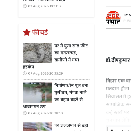
02 Aug 2026 19:13:32
BY
PUB
फीचर्ड
घर में घुसा सात फीट
का मगरमच्छ,
ग्रामीणों में मचा
डॉ.दीपकुमार श
हड़कंप
07 Aug 2026 20:35:29
बिहार एक बार
निर्माणाधीन पुल बना
मतदान होना ह
मुसीबत, गंगवा नाले
सियासत में ह
का बहाव बढ़ने से
सामाजिक सन्
आवागमन ठप
कई स्तरों पर
07 Aug 2026 20:28:10
चुपचाप लेकि
पर जलजमाव से ढहा
जटिल लेकिन 