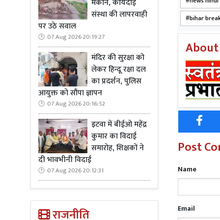
news hindi
मकान, कार्यदाई
संस्था की लापरवाही
बिहार की राज
bihar brea
पर उठे सवाल
कुछ बदली हु
07 Aug 2026 20:19:27
उजागर करती ह
About
की रणनीति मे
मंदिर की सुरक्षा को
सीवान और बक्
लेकर हिन्दू रक्षा दल
का प्रदर्शन, पुलिस
मुस्लिम वोट 
आयुक्त को सौंपा ज्ञापन
इंडिया मजलिस
07 Aug 2026 20:16:52
हैं| जबकि भा
गणित नहीं, ब
इटवा में बीईओ महेंद्र
कुमार का विदाई
Post C
समारोह, शिक्षकों ने
दी भावभीनी विदाई
Name
07 Aug 2026 20:12:31
Read Mo
महिला मतदाता
Email
राजनीति