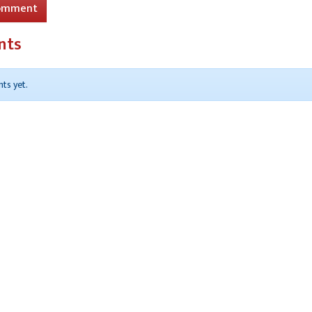
omment
re
स्कूल जा रही इंटर की छात्रा को हाईवे पर बाइक ने उछाला
nts
ts yet.