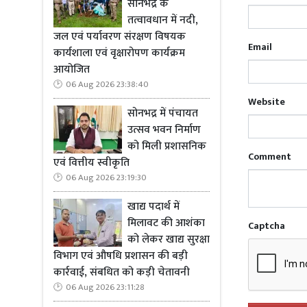
सोनभद्र के
अनुपालन सुनि
तत्वावधान में नदी,
अथवा कृषि अ
जल एवं पर्यावरण संरक्षण विषयक
Email
संबंधित अधिकार
कार्यशाला एवं वृक्षारोपण कार्यक्रम
आयोजित
06 Aug 2026 23:38:40
Website
सोनभद्र में पंचायत
उत्सव भवन निर्माण
Read M
को मिली प्रशासनिक
व्यक्ति की 
Comment
एवं वित्तीय स्वीकृति
06 Aug 2026 23:19:30
जिलाधिकारी 
खाद्य पदार्थ में
किसान दिवसो
मिलावट की आशंका
Captcha
ताकि किसानों
को लेकर खाद्य सुरक्षा
नियंत्रण स्था
विभाग एवं औषधि प्रशासन की बड़ी
कार्रवाई, संबधित को कड़ी चेतावनी
06 Aug 2026 23:11:28