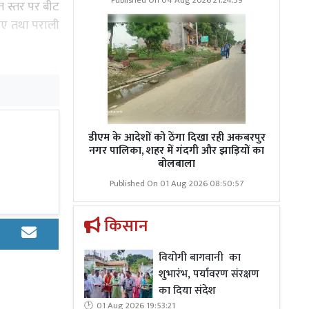
Published On 04 Aug 2026 21:24:39
यत स्तर पर बीट
 जाए तथा पराली
रत सरकार की
ण क्षतिपूर्ति
₹5,000, 02 से
0 तक की वसूली
डीएम के आदेशों को ठेंगा दिखा रही अकबरपुर
िकरण अधिनियम
नगर पालिका, शहर में गंदगी और झाड़ियों का
बोलबाला
ृत्ति होने पर
Published On 01 Aug 2026 08:50:57
किसान
वियोगी बागवानी का
शुभारंभ, पर्यावरण संरक्षण
का दिया संदेश
ं का अक्षरशः
01 Aug 2026 19:53:21