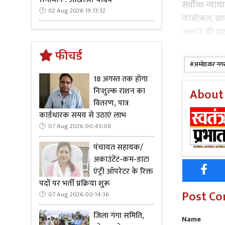
सर्वोच्च न्या
02 Aug 2026 19:13:32
कांस्टेबल, ग्
जलाने की घटन
फीचर्ड
जिलाधिकारी
अम्बेडकर नग
अधिसूचना दिन
18 अगस्त तक होगा
वसूली का प्र
निःशुल्क राशन का
About
05 एकड़ वाले
वितरण, पात्र
की जाएगी। य
कार्डधारक समय से उठाएं लाभ
की धारा-24 क
07 Aug 2026 00:45:08
कारावास और 
पंचायत सहायक/
अकाउंटेंट-कम-डाटा
एंट्री ऑपरेटर के रिक्त
पदों पर भर्ती प्रक्रिया शुरू
Post C
07 Aug 2026 00:14:36
Read Mo
जिला गंगा समिति,
Name
उन्होंने सभ