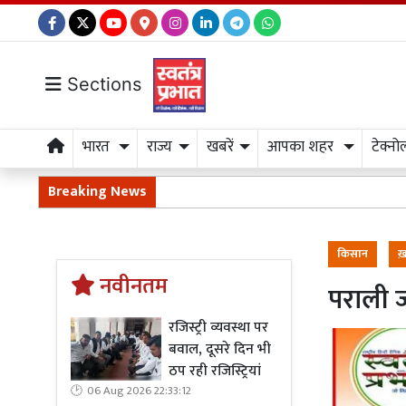
Sections
भारत
राज्य
खबरें
आपका शहर
टेक्नो
Breaking News
किसान
ख़
नवीनतम
पराली 
रजिस्ट्री व्यवस्था पर
बवाल, दूसरे दिन भी
ठप रही रजिस्ट्रियां
06 Aug 2026 22:33:12