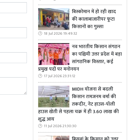
त्र में पराली
बिस्कोमान में हो रही खाद
िया जाएगा और
की कालाबाजारीपर फूटा
किसानों का गुस्सा
18 Jul 2026 19:49:32
नव भारतीय किसान संगठन
का पश्चिमी उत्तर प्रदेश में बड़ा
सांगठनिक विस्तार, कई
 पर चढ़े एक
प्रमुख पदों पर मनोनयन
17 Jul 2026 23:31:12
, गोष्ठियों,
MIDH योजना से बदली
ान चलाया जाए
किसान रामजनम वर्मा की
तकदीर, नेट हाउस-पॉली
षण पर प्रभावी
हाउस खेती से पहला चक्र में ही 3.60 लाख की
शुद्ध आय
11 Jul 2026 21:30:30
बिसवां के किसान को उत्तर