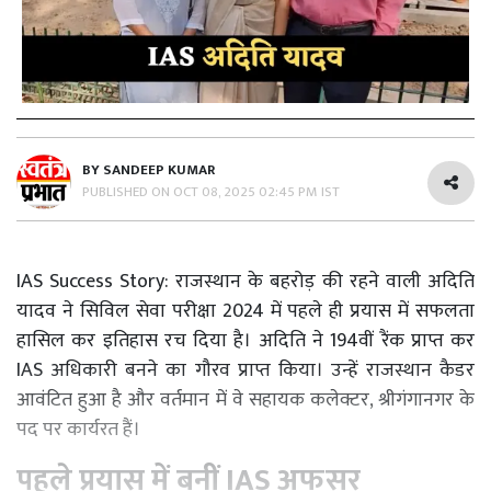
BY
SANDEEP KUMAR
PUBLISHED ON
OCT 08, 2025 02:45 PM IST
IAS Success Story: राजस्थान
के
बहरोड़
की
रहने
वाली
अदिति
यादव
ने
सिविल
सेवा
परीक्षा
2024
में
पहले
ही
प्रयास
में
सफलता
हासिल
कर
इतिहास
रच
दिया
है
।
अदिति
ने
194वीं
रैंक
प्राप्त
कर
IAS
अधिकारी
बनने
का
गौरव
प्राप्त
किया
।
उन्हें
राजस्थान
कैडर
आवंटित
हुआ
है
और
वर्तमान
में
वे
सहायक
कलेक्टर,
श्रीगंगानगर
के
पद पर कार्यरत हैं।
पहले प्रयास में बनीं
IAS अफसर