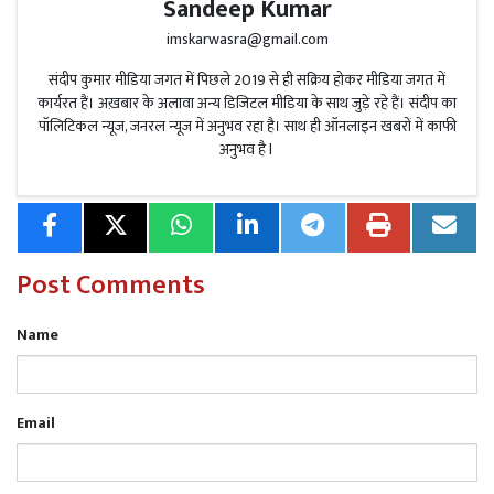
Sandeep Kumar
सितंबर, हिमाचल प्रदेश में 13 और 14 सितंबर, तथा उत्तराखंड में 12 से
imskarwasra@gmail.com
15 सितंबर के बीच भारी बारिश की संभावना जताई गई है। दक्षिण
संदीप कुमार मीडिया जगत में पिछले 2019 से ही सक्रिय होकर मीडिया जगत में
भारत में गरज-चमक के साथ बारिश हो सकती है, जबकि पूर्वी भारत
कार्यरत हैं। अख़बार के अलावा अन्य डिजिटल मीडिया के साथ जुड़े रहे हैं। संदीप का
में आने वाले सप्ताह में भारी से बहुत भारी बारिश की उम्मीद है।
पॉलिटिकल न्यूज, जनरल न्यूज में अनुभव रहा है। साथ ही ऑनलाइन खबरों में काफी
सिक्किम में आज ऑरेंज अलर्ट भी जारी किया गया है।
अनुभव है l
Post Comments
Read More
दहेज हत्या में फरार सास भी गिरफ्तार, तीनों
आरोपी पहुंचे जेल
Name
Email