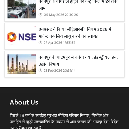
कानपुर–प्रयागराज हाईवे पर कई किलोमीटर तक
जाम
05 May 2026 22:30:20
एनएसई ने किया सीईआरसी नियम 2026 में
मार्केट कपलिंग लागू करने का स्वागत
27 Apr 2026 17:55:51
कानपुर के घाटमपुर में बनेगा नया, इंडस्ट्रीयल हब,
उद्योग विभाग
23 Feb 2026 20:31:14
About Us
पिछले 18 वर्षों से स्वतंत्र प्रभात मीडिया परिवार निष्पक्ष, निर्भीक और
जनहित से जुड़ी पत्रकारिता के माध्यम से आम जनता की आवाज़ देश-विदेश
तक पहुँचाता आ रहा है।