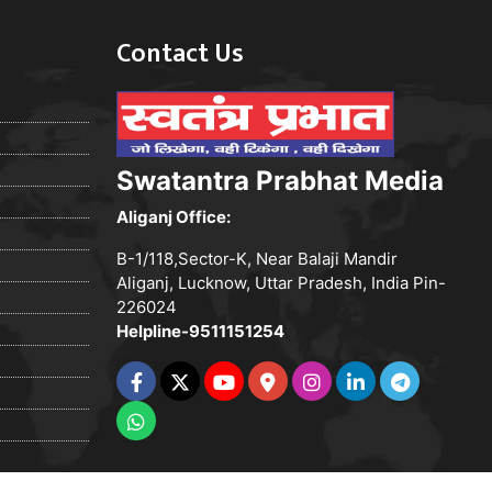
Contact Us
Swatantra Prabhat Media
Aliganj Office:
B-1/118,Sector-K, Near Balaji Mandir
Aliganj, Lucknow, Uttar Pradesh, India Pin-
226024
Helpline-9511151254