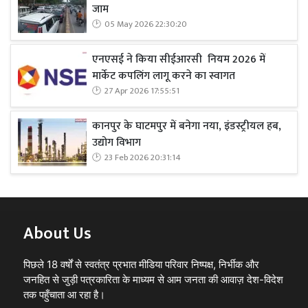
जाम
05 May 2026 22:30:20
एनएसई ने किया सीईआरसी नियम 2026 में
मार्केट कपलिंग लागू करने का स्वागत
27 Apr 2026 17:55:51
कानपुर के घाटमपुर में बनेगा नया, इंडस्ट्रीयल हब,
उद्योग विभाग
23 Feb 2026 20:31:14
About Us
पिछले 18 वर्षों से स्वतंत्र प्रभात मीडिया परिवार निष्पक्ष, निर्भीक और
जनहित से जुड़ी पत्रकारिता के माध्यम से आम जनता की आवाज़ देश-विदेश
तक पहुँचाता आ रहा है।