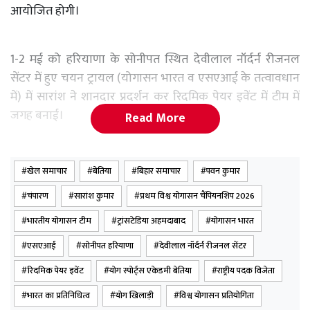
आयोजित होगी।
1-2 मई को हरियाणा के सोनीपत स्थित देवीलाल नॉर्दर्न रीजनल
सेंटर में हुए चयन ट्रायल (योगासन भारत व एसएआई के तत्वावधान
में) में सारांश ने शानदार प्रदर्शन कर रिदमिक पेयर इवेंट में टीम में
जगह बनाई।
Read More
सारांश, योग स्पोर्ट्स एकेडमी बेतिया के खिलाड़ी हैं और इससे पहले
खेल समाचार
बेतिया
बिहार समाचार
पवन कुमार
राष्ट्रीय स्तर पर कई पदक जीत चुके हैं। उनके चयन से चंपारण में
चंपारण
सारांश कुमार
प्रथम विश्व योगासन चैंपियनशिप 2026
पहली बार कोई खिलाड़ी विश्व मंच पर भारत का प्रतिनिधित्व करेगा।
भारतीय योगासन टीम
ट्रांसटेडिया अहमदाबाद
योगासन भारत
एसएआई
सोनीपत हरियाणा
देवीलाल नॉर्दर्न रीजनल सेंटर
प्रशिक्षक पवन कुमार के मार्गदर्शन में मिली इस सफलता पर पूरे
जिले में खुशी का माहौल है। गुरुवार को उनके सम्मान में बेतिया में
रिदमिक पेयर इवेंट
योग स्पोर्ट्स एकेडमी बेतिया
राष्ट्रीय पदक विजेता
विशेष कार्यक्रम आयोजित किया जाएगा।
भारत का प्रतिनिधित्व
योग खिलाड़ी
विश्व योगासन प्रतियोगिता