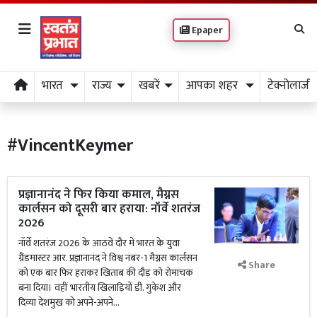
Epaper
भारत
राज्य
खबरें
आपका शहर
टेक्नोलाजी
#VincentKeymer
प्रज्ञानानंद ने फिर किया कमाल, मैग्नस
कार्लसन को दूसरी बार हराया: नॉर्वे शतरंज
2026
नॉर्वे शतरंज 2026 के आठवें दौर में भारत के युवा
ग्रैंडमास्टर आर. प्रज्ञानानंद ने विश्व नंबर-1 मैग्नस कार्लसन
Share
को एक बार फिर हराकर खिताब की दौड़ को रोमांचक
बना दिया। वहीं भारतीय खिलाड़ियों डी. गुकेश और
दिव्या देशमुख को अपने-अपने...