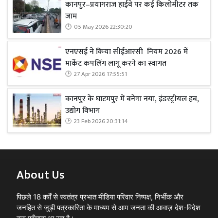
कानपुर–प्रयागराज हाईवे पर कई किलोमीटर तक
जाम
05 May 2026 22:30:20
एनएसई ने किया सीईआरसी नियम 2026 में
मार्केट कपलिंग लागू करने का स्वागत
27 Apr 2026 17:55:51
कानपुर के घाटमपुर में बनेगा नया, इंडस्ट्रीयल हब,
उद्योग विभाग
23 Feb 2026 20:31:14
About Us
पिछले 18 वर्षों से स्वतंत्र प्रभात मीडिया परिवार निष्पक्ष, निर्भीक और
जनहित से जुड़ी पत्रकारिता के माध्यम से आम जनता की आवाज़ देश-विदेश