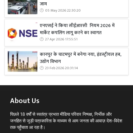
जाम
05 May 2026 22:30:20
एनएसई ने किया सीईआरसी नियम 2026 में
मार्केट कपलिंग लागू करने का स्वागत
27 Apr 2026 17:55:51
कानपुर के घाटमपुर में बनेगा नया, इंडस्ट्रीयल हब,
उद्योग विभाग
23 Feb 2026 20:31:14
About Us
पिछले 18 वर्षों से स्वतंत्र प्रभात मीडिया परिवार निष्पक्ष, निर्भीक और
जनहित से जुड़ी पत्रकारिता के माध्यम से आम जनता की आवाज़ देश-विदेश
तक पहुँचाता आ रहा है।