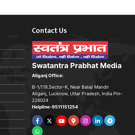
Contact Us
Swatantra Prabhat Media
Aliganj Office:
B-1/118,Sector-K, Near Balaji Mandir
Aliganj, Lucknow, Uttar Pradesh, India Pin-
226024
Helpline-9511151254