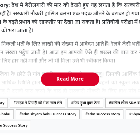
ory:
देश में बेरोजगारी की मार को देखते हुए यह लगता है कि सरकार
नहीं है। सरकारी नौकरी हासिल करना एक पदक जीतने के बराबर हो गया ह
के बढ़ते प्रभाव को साफतौर पर देखा जा सकता है। प्रतियोगी परीक्षा में
ों को भरा जाता है।
निकली भर्ती के लिए लाखों की संख्या में आवेदन आते हैं। रेलवे जैसी भर्ती
संख्या पहुँच जाती है। आज हम आपको ऐसे ही शख्स की बात कर रहे है
े लिए हार नहीं मानी और जो भी मिला उसे भी स्वीकार किया।
बलिया के छोटे से गांव इब्राहिमाबाद निवासी श्यामबाबू। जिनकी आर्थिक स
Read More
आर्थिक स्थिति हालात इसी से पता चलती है की बहनों को स्कूल तक 
ाबू ने दसवीं पास करने के बाद ही सरकारी नौकरी के लिए हाथ-पांव म
ory
साहब ने सिपाही को भेजा चाय लेने
फिर हुआ कुछ ऐसा
वापिस लौटा SDM 
रंग लाई और यूपी पुलिस के हेड कांस्टेबल पद पर भर्ती हो गए। हालांकि स
 babu
sdm shyam babu success story
sdm success story
Shy
ंने लक्ष्य को हासिल करने की ठान रखी थी। नौकरी से छुट्टी नहीं मिली त
u Success Story
खी। 2010 से उनको पीसीएस परीक्षा देने की धुन सवार हुई।