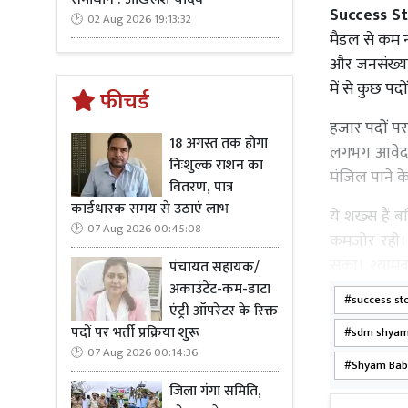
Success St
02 Aug 2026 19:13:32
मैडल से कम 
और जनसंख्या 
में से कुछ पद
फीचर्ड
हजार पदों पर 
18 अगस्त तक होगा
लगभग आवेदन 
निःशुल्क राशन का
मंजिल पाने क
वितरण, पात्र
कार्डधारक समय से उठाएं लाभ
ये शख्स हैं 
07 Aug 2026 00:45:08
कमजोर रही। 
सका। श्यामब
पंचायत सहायक/
दिए।
अकाउंटेंट-कम-डाटा
success st
एंट्री ऑपरेटर के रिक्त
अंतत: मेहनत 
पदों पर भर्ती प्रक्रिया शुरू
sdm shyam
बाद भी उन्हो
07 Aug 2026 00:14:36
Shyam Bab
पढ़ाई जारी र
जिला गंगा समिति,