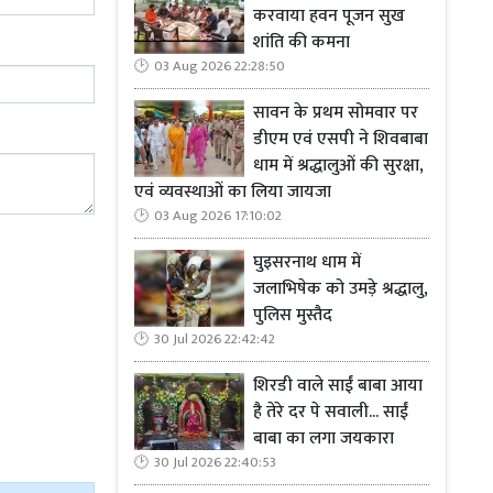
सडीएम बन गया
करवाया हवन पूजन सुख
श्यामबाबू को
शांति की कमना
र के प्रयास के
03 Aug 2026 22:28:50
सावन के प्रथम सोमवार पर
डीएम एवं एसपी ने शिवबाबा
धाम में श्रद्धालुओं की सुरक्षा,
 के बाद मिली
एवं व्यवस्थाओं का लिया जायजा
डीएम बने हैं।
03 Aug 2026 17:10:02
देश की सेवा के
घुइसरनाथ धाम में
जलाभिषेक को उमड़े श्रद्धालु,
पुलिस मुस्तैद
30 Jul 2026 22:42:42
शिरडी वाले साईं बाबा आया
है तेरे दर पे सवाली... साईं
बाबा का लगा जयकारा
30 Jul 2026 22:40:53