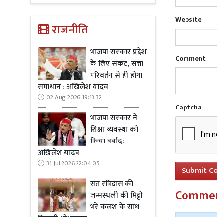
जब श्यामबाब
हूँ। DSP सा
Website
राजनीति
पिलाई। पुलिस 
बाद आखिरका
भाजपा सरकार प्रदेश
Comment
आईजी ने
के लिए संकट, सत्ता
परिवर्तन से ही होगा
आईजी नवनीत 
समाधान : अखिलेश यादव
सफलता के लिए
02 Aug 2026 19:13:32
Captcha
हम या तो बहान
भाजपा सरकार ने
लिए मेरी शुभ
शिक्षा व्यवस्था को
किया बर्बाद:
अखिलेश यादव
31 Jul 2026 22:04:05
Submit C
संत रविदास की
Comme
जन्मस्थली की मिट्टी
भरे कलश के साथ