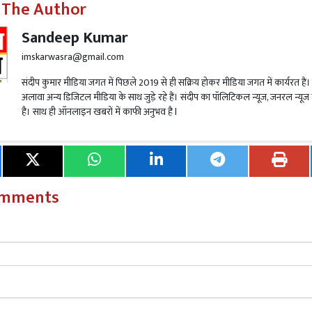
 The Author
Sandeep Kumar
imskarwasra@gmail.com
re
अम्बेडकरनगर जिले की नेहा यादव ने टीजीटी कला भर्ती में हासिल क
े का मान
संदीप कुमार मीडिया जगत में पिछले 2019 से ही सक्रिय होकर मीडिया जगत में कार्यरत है
अलावा अन्य डिजिटल मीडिया के साथ जुड़े रहे हैं। संदीप का पॉलिटिकल न्यूज, जनरल न्यूज 
है। साथ ही ऑनलाइन खबरों में काफी अनुभव है l
एस परीक्षा में 52वीं रैंक हासिल की और SDM बने। 12वीं पास करने के बा
 गए थे। 14 साल पुलिस में नौकरी करने वाले श्यामबाबू को जब डिप्टी
 लिए भेजा तो इसी दौरान शयाम बाबू के फोन पर एक सन्देश आया, जिसम
र चुके थे।
omments
re
समर्थ पोर्टल के माध्यम से संचालित स्नातकोत्तर द्वितीय सेमेस्टर के प
िणाम घोषित