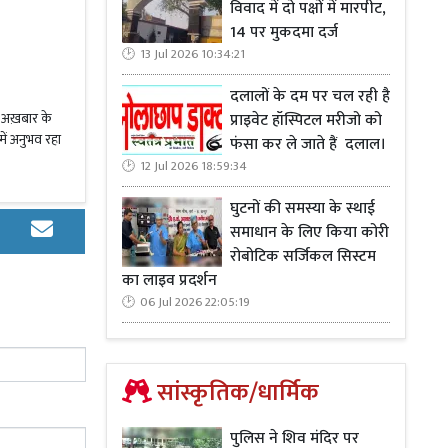
विवाद में दो पक्षों में मारपीट,
14 पर मुकदमा दर्ज
13 Jul 2026 10:34:21
ी 6वीं रैंक,
दलालों के दम पर चल रही है
ं। अख़बार के
प्राइवेट हॉस्पिटल मरीजो को
में अनुभव रहा
फंसा कर ले जाते हैं दलाल।
द ही पुलिस में
12 Jul 2026 18:59:34
 एसपी साहब ने
घुटनों की समस्या के स्थाई
ें वो पीसीएस
समाधान के लिए किया कोरी
रोबोटिक सर्जिकल सिस्टम
का लाइव प्रदर्शन
06 Jul 2026 22:05:19
ांच विषयों का
सांस्कृतिक/धार्मिक
पुलिस ने शिव मंदिर पर