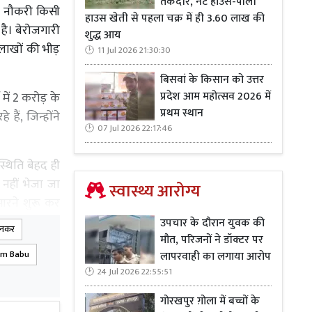
तकदीर, नेट हाउस-पॉली
ी नौकरी किसी
हाउस खेती से पहला चक्र में ही 3.60 लाख की
ै। बेरोजगारी
शुद्ध आय
 लाखों की भीड़
11 Jul 2026 21:30:30
बिसवां के किसान को उत्तर
प्रदेश आम महोत्सव 2026 में
 में 2 करोड़ के
प्रथम स्थान
ं, जिन्होंने
07 Jul 2026 22:17:46
्थिति बेहद ही
नहीं भेजा जा
स्वास्थ्य आरोग्य
ारने शुरू कर
उपचार के दौरान युवक की
बनकर
मौत, परिजनों ने डॉक्टर पर
िपाही बनने के
am Babu
लापरवाही का लगाया आरोप
ब प्राइवेट ही
24 Jul 2026 22:55:51
गोरखपुर ग़ोला में बच्चों के