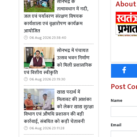
सोनभद्र के
About
तत्वावधान में नदी,
जल एवं पर्यावरण संरक्षण विषयक
कार्यशाला एवं वृक्षारोपण कार्यक्रम
Read Mo
आयोजित
बढ़ाया जिल
06 Aug 2026 23:38:40
सोनभद्र में पंचायत
2016 में पीसी
उत्सव भवन निर्माण
कांस्टेबल बन
को मिली प्रशासनिक
चाय लाने के
एवं वित्तीय स्वीकृति
परीक्षा पास क
06 Aug 2026 23:19:30
Post C
खाद्य पदार्थ में
मिलावट की आशंका
Name
को लेकर खाद्य सुरक्षा
Read Mo
विभाग एवं औषधि प्रशासन की बड़ी
कार्रवाई, संबधित को कड़ी चेतावनी
परीक्षा पर
Email
06 Aug 2026 23:11:28