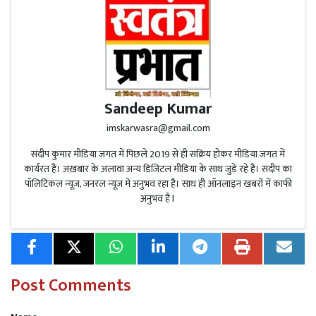
कृष्णा बेदर्दी ने लिखे हैं और संगीत आशीष वर्मा ने तैयार किया है।
गाने का निर्देशन और कोरियोग्राफी लक्की विश्वकर्मा ने की है। संगीत
संयोजन केआरके यादव का है। गाने के रिलीज होते ही यह यूट्यूब पर
ट्रेंड कर रहा है और फैंस जमकर रील्स बना रहे हैं।
Sandeep Kumar
imskarwasra@gmail.com
Read More
स्नाइपर शूटिंग अकादमी के खिलाड़ियों ने
संदीप कुमार मीडिया जगत में पिछले 2019 से ही सक्रिय होकर मीडिया जगत में
कार्यरत हैं। अख़बार के अलावा अन्य डिजिटल मीडिया के साथ जुड़े रहे हैं। संदीप का
प्रतियोगिता में कुल 66 पदक हासिल किए। इनमें 33 स्वर्ण
पॉलिटिकल न्यूज, जनरल न्यूज में अनुभव रहा है। साथ ही ऑनलाइन खबरों में काफी
पदक, 25 रजत पदक और 8 कांस्य पदक शामिल हैं।
अनुभव है l
सोशल मीडिया पर एक यूजर ने लिखा, “इस धांसू गाने को किसी
फिल्म में होना चाहिए,” वहीं एक अन्य ने खेसारी की तुलना बॉलीवुड
Post Comments
के महानायक से करते हुए कहा, “जैसे बॉलीवुड का महानायक