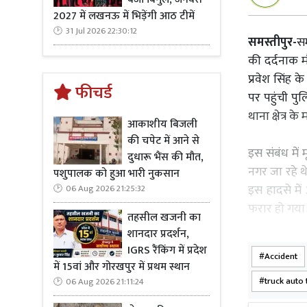
2027 में लखनऊ में भिड़ेंगी आठ टीमें
31 Jul 2026 22:30:12
समस्तीपुर-
सम
की दर्दनाक म
प्रवेश सिंह क
फीचर्ड
पर पहुंची पु
थाना क्षेत्र क
आकाशीय बिजली
की चपेट में आने से
इस संबंध में
दुधारू भैंस की मौत,
नगर जा रहे थ
पशुपालक को हुआ भारी नुकसान
इस हादसे में
06 Aug 2026 21:25:32
फरार हो गया
तहसील खजनी का
शानदार प्रदर्शन,
जिसे घटना के 
IGRS रैंकिंग में प्रदेश
Accident
इलाज के दौरा
में 15वां और गोरखपुर में प्रथम स्थान
truck auto 
06 Aug 2026 21:11:24
इस मामले में