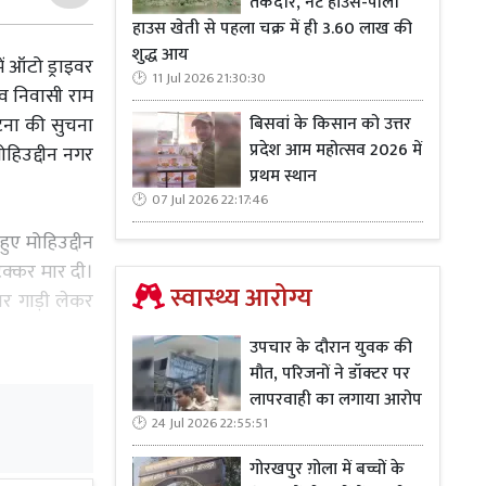
तकदीर, नेट हाउस-पॉली
हाउस खेती से पहला चक्र में ही 3.60 लाख की
शुद्ध आय
ं ऑटो ड्राइवर
11 Jul 2026 21:30:30
ंव निवासी राम
बिसवां के किसान को उत्तर
 घटना की सुचना
प्रदेश आम महोत्सव 2026 में
ोहिउद्दीन नगर
प्रथम स्थान
07 Jul 2026 22:17:46
ुए मोहिउद्दीन
टक्कर मार दी।
स्वास्थ्य आरोग्य
इवर गाड़ी लेकर
उपचार के दौरान युवक की
मौत, परिजनों ने डॉक्टर पर
ती कराया। जहां
लापरवाही का लगाया आरोप
मचा हुआ है।
24 Jul 2026 22:55:51
गोरखपुर ग़ोला में बच्चों के
कर में एक ऑटो