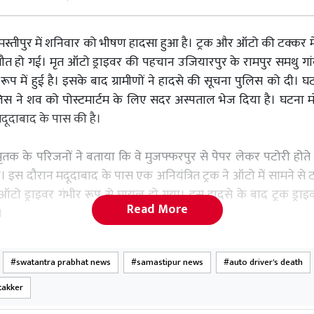
स्तीपुर में शनिवार को भीषण हादसा हुआ है। ट्रक और ऑटो की टक्कर मे
ौत हो गई। मृत ऑटो ड्राइवर की पहचान उजियारपुर के रामपुर समथु गा
े रूप में हुई है। इसके बाद ग्रामीणों ने हादसे की सूचना पुलिस को दी।
लिस ने शव को पोस्टमार्टम के लिए सदर अस्पताल भेज दिया है। घटना म
े मदूदाबाद के पास की है।
 मृतक के परिजनों ने बताया कि वे मुजफ्फरपुर से पेपर लेकर पटोरी होते ह
े। इस दौरान मदूदाबाद के पास एक अनियंत्रित ट्रक ने ऑटो में सामने से 
 ऑटो ड्राइवर गंभीर रूप से घायल हो गया। इस हादसे के बाद ट्रक ड्रा
Read More
।
जुटे स्थानीय लोगों ने जख्मी अवस्था में मोहिउद्दीन नगर सीएचसी में भर्
swatantra prabhat news
samastipur news
auto driver's death
न उसकी मौत हो गई। वहीं मौत की खबर से परिवार के लोगों में कोहराम 
takker
 मोहिउद्दीन नगर थानाध्यक्ष गौरव प्रसाद ने बताया ट्रक और ऑटो की टक्