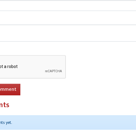
omment
nts
ts yet.