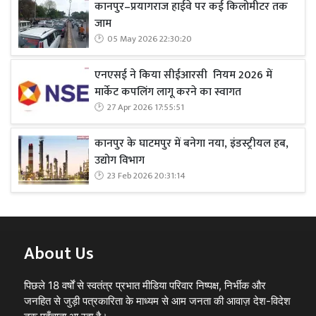
कानपुर–प्रयागराज हाईवे पर कई किलोमीटर तक
जाम
05 May 2026 22:30:20
एनएसई ने किया सीईआरसी नियम 2026 में
मार्केट कपलिंग लागू करने का स्वागत
27 Apr 2026 17:55:51
कानपुर के घाटमपुर में बनेगा नया, इंडस्ट्रीयल हब,
उद्योग विभाग
23 Feb 2026 20:31:14
About Us
पिछले 18 वर्षों से स्वतंत्र प्रभात मीडिया परिवार निष्पक्ष, निर्भीक और
जनहित से जुड़ी पत्रकारिता के माध्यम से आम जनता की आवाज़ देश-विदेश