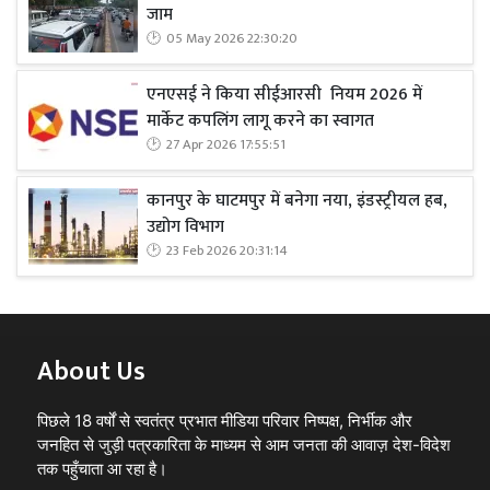
जाम
05 May 2026 22:30:20
एनएसई ने किया सीईआरसी नियम 2026 में
मार्केट कपलिंग लागू करने का स्वागत
27 Apr 2026 17:55:51
कानपुर के घाटमपुर में बनेगा नया, इंडस्ट्रीयल हब,
उद्योग विभाग
23 Feb 2026 20:31:14
About Us
पिछले 18 वर्षों से स्वतंत्र प्रभात मीडिया परिवार निष्पक्ष, निर्भीक और
जनहित से जुड़ी पत्रकारिता के माध्यम से आम जनता की आवाज़ देश-विदेश
तक पहुँचाता आ रहा है।