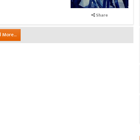
Share
 More...