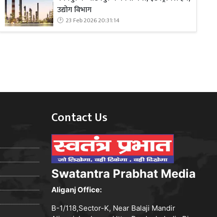
उद्योग विभाग
23 Feb 2026 20:31:14
Contact Us
Swatantra Prabhat Media
Aliganj Office:
B-1/118,Sector-K, Near Balaji Mandir