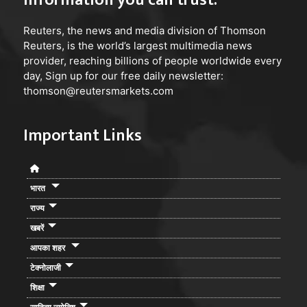
Information you can trust:
Reuters
, the news and media division of Thomson
Reuters, is the world’s largest multimedia news
provider, reaching billions of people worldwide every
day, Sign up for our free daily newsletter:
thomson@reutersmarkets.com
Important Links
भारत
राज्य
खबरें
आपका शहर
टेक्नोलाजी
शिक्षा