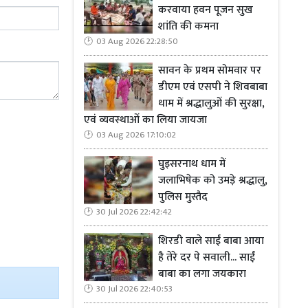
करवाया हवन पूजन सुख
न सुरक्षा के
शांति की कमना
ित किया गया।
03 Aug 2026 22:28:50
लिए
5,400
नए
सावन के प्रथम सोमवार पर
 जमीन दी गई।
डीएम एवं एसपी ने शिवबाबा
 के साथ अवसर
धाम में श्रद्धालुओं की सुरक्षा,
 परे लोगों के
एवं व्यवस्थाओं का लिया जायजा
करण वाले केरल
03 Aug 2026 17:10:02
ुवनंतपुरम के
घुइसरनाथ धाम में
ने इसे केरल की
जलाभिषेक को उमड़े श्रद्धालु,
रार दिया। यह
पुलिस मुस्तैद
30 Jul 2026 22:42:42
दों ने इसे और
शिरडी वाले साईं बाबा आया
है तेरे दर पे सवाली... साईं
 कहकर आलोचना
बाबा का लगा जयकारा
ताया। वायनाड
30 Jul 2026 22:40:53
 मणिक्कुट्टन