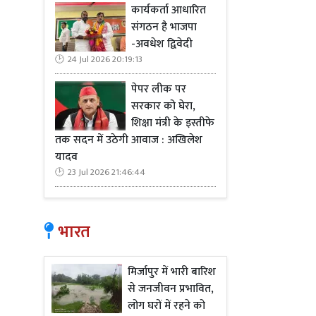
जैसे लोगों 
कार्यकर्ता आधारित
समावेश को प
संगठन है भाजपा
-अवधेश द्विवेदी
दिखाती हैं।
24 Jul 2026 20:19:13
गरीबी में न
समावेशी
,
मजब
पेपर लीक पर
मानवीय संवेद
सरकार को घेरा,
शिक्षा मंत्री के इस्तीफे
केरल की गरीब
तक सदन में उठेगी आवाज : अखिलेश
(
2025)
के अ
यादव
का जीडीपी 
23 Jul 2026 21:46:44
स्टोरी" है—ध
पुल
,
बकाया प
पहलों ने मह
भारत
प्रदेश
,
केरल क
आवास
,
आयुष
मिर्जापुर में भारी बारिश
मॉडल सामाजि
से जनजीवन प्रभावित,
लोग घरों में रहने को
केरल की यह