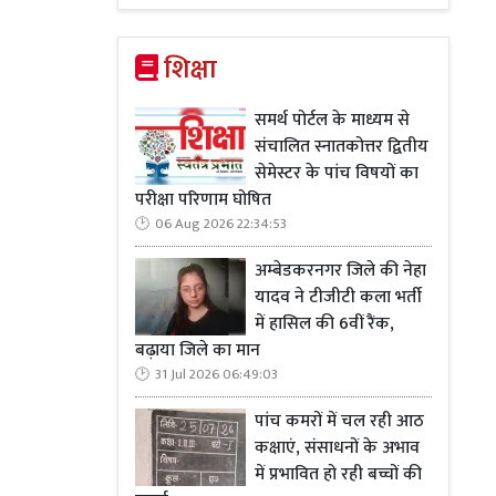
 में आदिवासी
सुधार की राह
शिक्षा
 कोई परिवार
ल्कि इसे और
समर्थ पोर्टल के माध्यम से
,
जो केरल की
संचालित स्नातकोत्तर द्वितीय
सेमेस्टर के पांच विषयों का
परीक्षा परिणाम घोषित
है। विश्व बैंक
06 Aug 2026 22:34:53
 किया। राज्य
 है। यह "केरल
अम्बेडकरनगर जिले की नेहा
र सड़कें
,
ढहते
यादव ने टीजीटी कला भर्ती
में हासिल की 6वीं रैंक,
डुंबश्री जैसी
बढ़ाया जिले का मान
हार और उत्तर
31 Jul 2026 06:49:03
ाएं जैसे पीएम
 है। केरल का
पांच कमरों में चल रही आठ
कक्षाएं, संसाधनों के अभाव
में प्रभावित हो रही बच्चों की
ीतियों—भूमि