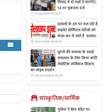
र इच्छाशक्ति
विवाद में दो पक्षों में मारपीट,
14 पर मुकदमा दर्ज
13 Jul 2026 10:34:21
एफ)
सरकार
ने
अपनी
पहली
कैबिनेट
बैठक
में
ही
एक्सट्रीम
पॉवर्टी
एरेडिक
दलालों के दम पर चल रही है
मी
गरीबी
दर
के
साथ
शीर्ष
पर
रखा
,
लेकिन
यह
आंकड़ा
सरकार
के
लिए
र
प्राइवेट हॉस्पिटल मरीजो को
िकायों
के
सहयोग
से
64,006
परिवारों
फंसा कर ले जाते हैं दलाल।
9
व्यक्तियों—
12 Jul 2026 18:59:34
ीय
स्थिति
जहां
व्यक्ति
प्रतिदिन
180
रुपये
से
कम
पर
जीने
को
मजबूर
हो
,
घुटनों की समस्या के स्थाई
िवार के लिए
समाधान के लिए किया कोरी
त महिला समूहों
रोबोटिक सर्जिकल सिस्टम
ारों को गरीबी
का लाइव प्रदर्शन
06 Jul 2026 22:05:19
ोहरी सूची
,
को
्रिया न केवल
सांस्कृतिक/धार्मिक
संचालित हुई।
रल जो न केवल
पुलिस ने शिव मंदिर पर
है।