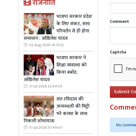
राजनीति
इस अभूतपूर्
भाजपा सरकार प्रदेश
लिए
20,64
Comment
के लिए संकट, सत्ता
स्वास्थ्य क्षेत्र म
परिवर्तन से ही होगा
घर बने
, 5,
समाधान : अखिलेश यादव
शिक्षा
,
रोजगा
02 Aug 2026 19:13:32
प्रदान किए 
Captcha
भाजपा सरकार ने
जीवन और सप
शिक्षा व्यवस्था को
ने साबित कि
किया बर्बाद:
सेंट्रल स्टेड
अखिलेश यादव
साझा जीत बत
31 Jul 2026 22:04:05
Submit C
कार्यक्रम के
संत रविदास की
Comme
केरल के गरी
जन्मस्थली की मिट्टी
भरे कलश के साथ
परिपक्व बना
निकली शोभायात्रा
की
,
और विपक
No commen
31 Jul 2026 07:49:07
में
90%
आदिव