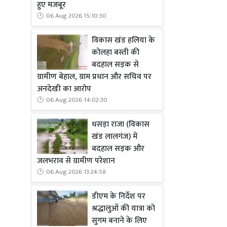
हुए मजबूर
सुधार
,
सार्वज
06 Aug 2026 15:10:30
लोग—
मजदू
रहा है
,
केरल
विकास खंड हलिया के
कोलहा बस्ती की
शुरुआत है
,
ज
बदहाल सड़क से
केरल ने दिख
ग्रामीण बेहाल, ग्राम प्रधान और सचिव पर
चुनौती है—क
अनदेखी का आरोप
समस्त मानवत
06 Aug 2026 14:02:30
प्रो. आरके ज
धसड़ा राजा (विकास
खंड लालगंज) में
बदहाल सड़क और
जलभराव से ग्रामीण परेशान
06 Aug 2026 13:24:58
डीएम के निर्देश पर
श्रद्धालुओं की यात्रा को
सुगम बनाने के लिए