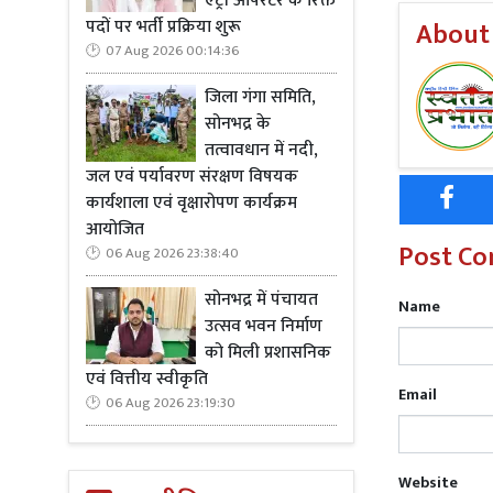
एंट्री ऑपरेटर के रिक्त
अटूट इरादों
पदों पर भर्ती प्रक्रिया शुरू
About
अटल हो
,
तो 
07 Aug 2026 00:14:36
इस
ऐतिहास
जिला गंगा समिति,
नीति
आयोग
सोनभद्र के
इसके
बजाय
तत्वावधान में नदी,
—कुल
जल एवं पर्यावरण संरक्षण विषयक
की
पहचान
क
कार्यशाला एवं वृक्षारोपण कार्यक्रम
आयोजित
इस चुनौती 
Post C
06 Aug 2026 23:38:40
व्यक्तिगत मा
और सामाजिक 
सोनभद्र में पंचायत
Name
के दलदल से 
उत्सव भवन निर्माण
को मिली प्रशासनिक
शेष मामलों में
एवं वित्तीय स्वीकृति
भी पारदर्शि
Email
06 Aug 2026 23:19:30
पारदर्शी और 
मुख्यमंत्र
Website
आर्थिक प्रगति