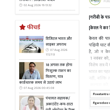
PUB
02 Aug 2026 19:13:32
[
गरीबी के पा
फीचर्ड
[
केरल ने कर 
केरल की पा
डिजिटल भारत और
साइबर अपराध
पश्चिमी घाट की
07 Aug 2026
है
,
जो न केव
17:27:13
1
नवंबर
को
विशेष सत्र म
18 अगस्त तक होगा
निःशुल्क राशन का
भारत का पहला
वितरण, पात्र
नहीं
,
बल्कि 
कार्डधारक समय से उठाएं लाभ
कल्पना करें
07 Aug 2026 00:45:08
और समृद्धि 
swatantra 
परंपरा का शि
पंचायत सहायक/
gareebee-
अकाउंटेंट-कम-डाटा
निरंतर चली आ