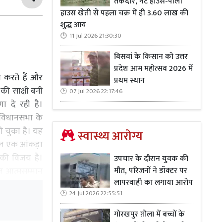
तकदीर, नेट हाउस-पॉली
हाउस खेती से पहला चक्र में ही 3.60 लाख की
शुद्ध आय
11 Jul 2026 21:30:30
बिसवां के किसान को उत्तर
प्रदेश आम महोत्सव 2026 में
न करते हैं और
प्रथम स्थान
 की साक्षी बनी
07 Jul 2026 22:17:46
णा दे रही है।
े विधानसभा के
ो चुका है। यह
स्वास्थ्य आरोग्य
वल एक आंकड़ा
 की विजय है।
उपचार के दौरान युवक की
ज आत्मसम्मान
मौत, परिजनों ने डॉक्टर पर
लापरवाही का लगाया आरोप
 की गौरवशाली
24 Jul 2026 22:55:51
टल क्रांति तक
िक प्रयास और
गोरखपुर ग़ोला में बच्चों के