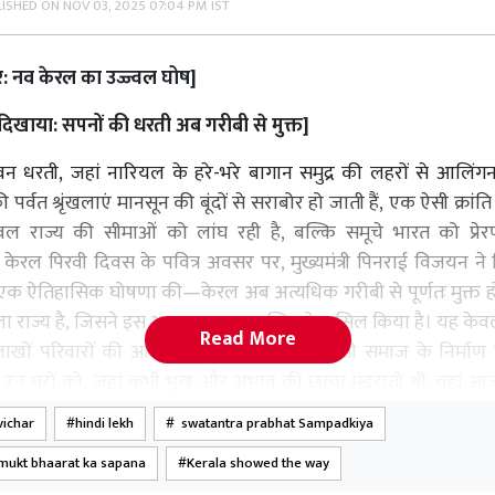
LISHED ON
NOV 03, 2025 07:04 PM IST
र: नव केरल का उज्ज्वल घोष
]
दिखाया: सपनों की धरती अब गरीबी से मुक्त
]
वन धरती
,
जहां नारियल के हरे-भरे बागान समुद्र की लहरों से आलिंग
 पर्वत श्रृंखलाएं मानसून की बूंदों से सराबोर हो जाती हैं
,
एक ऐसी क्रांति
ल राज्य की सीमाओं को लांघ रही है
,
बल्कि समूचे भारत को प्रेर
,
केरल पिरवी दिवस के पवित्र अवसर पर
,
मुख्यमंत्री पिनराई विजयन न
ें एक ऐतिहासिक घोषणा की—केरल अब अत्यधिक गरीबी से पूर्णतः मुक्त ह
 राज्य है
,
जिसने इस असाधारण उपलब्धि को हासिल किया है। यह के
Read More
लाखों परिवारों की आशाओं का उदय और समावेशी समाज के निर्माण
,
उन घरों को
,
जहां कभी भूख और अभाव की छाया मंडराती थी
,
वहां आ
की किरणें झिलमिला रही हैं। यह उपलब्धि केरल की सामाजिक न्याय
vichar
hindi lekh
swatantra prabhat Sampadkiya
खर है
,
जो
1957
के ऐतिहासिक भूमि सुधारों से शुरू होकर आज की डिजि
mukt bhaarat ka sapana
Kerala showed the way
 रही है। यह यात्रा कठिनाइयों से भरी थी
,
फिर भी दृढ़ संकल्प
,
सामूह