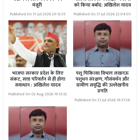
मंजूरी
को किया बर्बाद: अखिलेश यादव
Published On 31 Jul 2026 20:12:35
Published On 31 Jul 2026 22:04:05
भाजपा सरकार प्रदेश के लिए
पशु चिकित्सा विभाग लखनऊ
संकट, सत्ता परिवर्तन से ही होगा
पशुधन संरक्षण, गौसंवर्धन और
समाधान : अखिलेश यादव
ग्रामीण समृद्धि की उल्लेखनीय
प्रगति
Read More
08 अगस्त को तेलंगाना के महामहिम राज्यपाल
Published On 02 Aug 2026 19:13:32
Published On 31 Jul 2026 19:37:58
का सोनभद्र भ्रमण
सूचना मिलते ही डब्लू सिंह तत्काल मौके पर पहुँचे। उन्होंने देखा कि
नंदी बाबा के पैर में इतनी गहरी चोटें थीं कि खून सड़क पर बिखरा
पड़ा था। यह दृश्य किसी का भी दिल दहलाने के लिए काफी था।