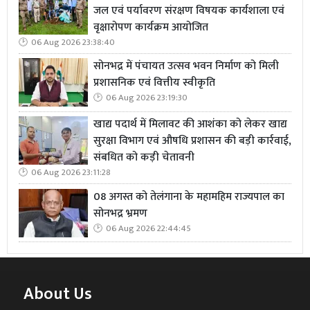
के लिए खड़ी हो जाती है और अपनी पूरी जान लगाकर सहायता
जल एवं पर्यावरण संरक्षण विषयक कार्यशाला एवं
करती है।
वृक्षारोपण कार्यक्रम आयोजित
06 Aug 2026 23:38:40
बबलू सिंह और उनकी टीम के सदस्यों में न दर्द का डर होता है और न
सोनभद्र में पंचायत उत्सव भवन निर्माण को मिली
ही किसी प्रकार का भय। उनका एक ही सिद्धांत है।हम इंसान हैं और
प्रशासनिक एवं वित्तीय स्वीकृति
इंसान का कर्तव्य होता है इंसानियत होनी चाहिए। उनके इस निःस्वार्थ
06 Aug 2026 23:19:30
सेवा भाव के कारण, आसपास के क्षेत्र के लोग टीम निशा बबलू सिंह
को अपने परिवार का ही सदस्य मानते हैं। वे अक्सर कहते हैं कि
खाद्य पदार्थ में मिलावट की आशंका को लेकर खाद्य
सुरक्षा विभाग एवं औषधि प्रशासन की बड़ी कार्रवाई,
रेणुकूट में ऐसे निःस्वार्थ और परोपकारी लोग मिलना बड़े सौभाग्य की
संबधित को कड़ी चेतावनी
बात है।
06 Aug 2026 23:11:28
यह घटना हमें एक बार फिर याद दिलाती है कि समाज में ऐसे लोग भी
08 अगस्त को तेलंगाना के महामहिम राज्यपाल का
हैं जो बिना किसी अपेक्षा के दूसरों की मदद करते हैं और धरती पर
सोनभद्र भ्रमण
मानवता को जीवित रखते हैं। डब्लू सिंह और उनकी टीम का यह
06 Aug 2026 22:44:45
सराहनीय कार्य निश्चित रूप से दूसरों को भी प्रेरणा देगा और उन्हें
निस्वार्थ सेवा के लिए प्रोत्साहित करेगा।
About Us