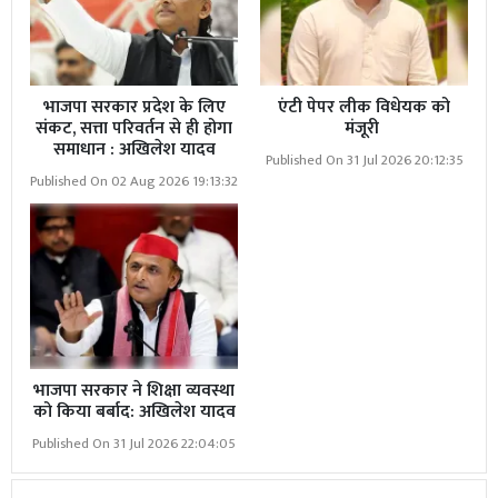
और संस्कृति के पोषण का माध्यम बनते हैं। युवा कार्यकर्ताओं की
तत्परता, महिलाओं की सहभागिता, और समाज के हर वर्ग की
भागीदारी ने इस आयोजन को नायाब बना दिया।
भाजपा सरकार प्रदेश के लिए
एंटी पेपर लीक विधेयक को
संकट, सत्ता परिवर्तन से ही होगा
मंजूरी
वही कहावतें कहती हैं — "जहां चाह, वहां राह" और "भक्ति में शक्ति
समाधान : अखिलेश यादव
Published On 31 Jul 2026 20:12:35
होती है तो अनपरा की इस भव्य शोभायात्रा ने यह दोनों सिद्ध कर
Published On 02 Aug 2026 19:13:32
दिखाया। धर्म का दीप जब जलता है, तो अंधकार स्वयं पीछे हटता है।
भाजपा सरकार ने शिक्षा व्यवस्था
को किया बर्बाद: अखिलेश यादव
Published On 31 Jul 2026 22:04:05