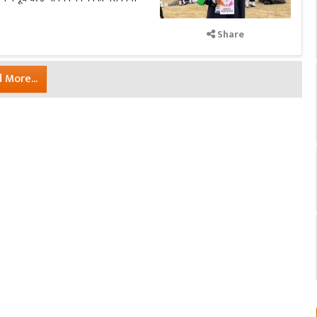
Share
 More...