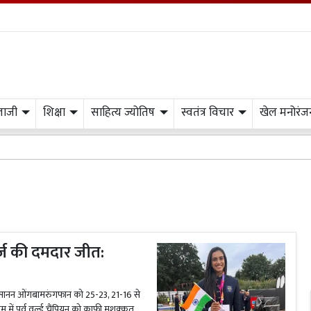
लाजी
शिक्षा
साहित्य ज्योतिष
स्वतंत्र विचार
खेल मनोरंज
र्ज की दमदार जीत:
ुसानन ओंगबामरुंगफान को 25-23, 21-16 से
में पूर्व वर्ल्ड चैंपियन को काफी मशक्कत