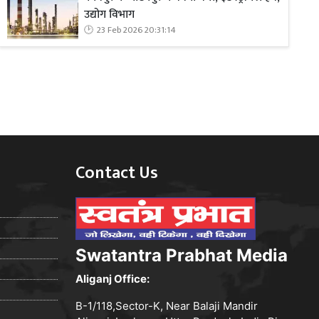
उद्योग विभाग
23 Feb 2026 20:31:14
Contact Us
Swatantra Prabhat Media
Aliganj Office:
B-1/118,Sector-K, Near Balaji Mandir