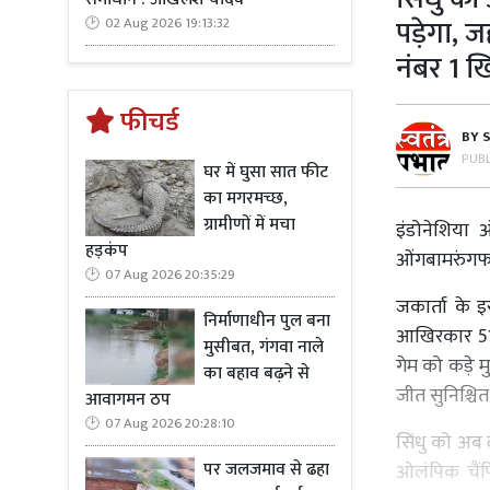
पड़ेगा, 
02 Aug 2026 19:13:32
नंबर 1 ख
फीचर्ड
BY
PUB
घर में घुसा सात फीट
का मगरमच्छ,
ग्रामीणों में मचा
इंडोनेशिया
हड़कंप
ओंगबामरुंगफ
07 Aug 2026 20:35:29
जकार्ता के इ
निर्माणाधीन पुल बना
आखिरकार 51 
मुसीबत, गंगवा नाले
गेम को कड़े म
का बहाव बढ़ने से
जीत सुनिश्चि
आवागमन ठप
07 Aug 2026 20:28:10
सिंधु को अब 
पर जलजमाव से ढहा
ओलंपिक चैंपि