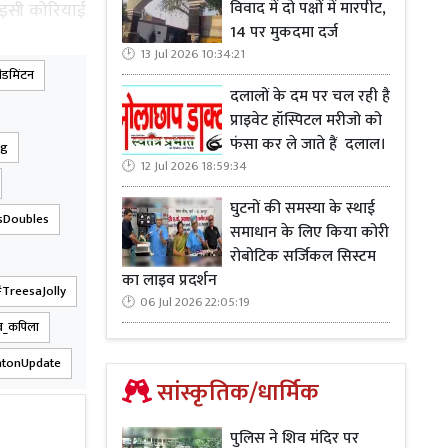
विवाद में दो पक्षों में मारपीट,
वह इसी कोरियाई
14 पर मुकदमा दर्ज
13 Jul 2026 10:34:21
ैडमिंटन
रुनन और एमआर
दलालों के दम पर चल रही है
 उनके मौजूदा
प्राइवेट हॉस्पिटल मरीजो को
फंसा कर ले जाते हैं दलाल।
ng
12 Jul 2026 18:59:34
घुटनों की समस्या के स्थाई
Doubles
समाधान के लिए किया कोरी
रोबोटिक सर्जिकल सिस्टम
का लाइव प्रदर्शन
TreesaJolly
06 Jul 2026 22:05:19
यों में शामिल
ुव_कपिला
यान की शुरुआत
ुकाबला कोरिया
tonUpdate
सांस्कृतिक/धार्मिक
 से होगा।
पुलिस ने शिव मंदिर पर