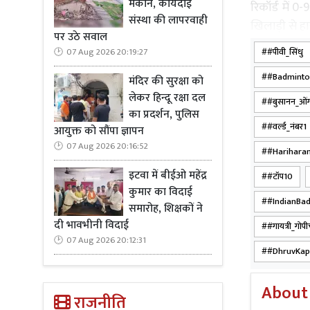
मकान, कार्यदाई
रिकॉर्ड में 0
संस्था की लापरवाही
खिलाड़ी से हा
पर उठे सवाल
#पीवी_सिंधु
07 Aug 2026 20:19:27
अगले राउंड 
अर्जुन की थ
#Badmint
मंदिर की सुरक्षा को
जोड़ीदार नूर 
लेकर हिन्दू रक्षा दल
#बुसानन_ओं
का प्रदर्शन, पुलिस
#वर्ल्ड_नंबर1
आयुक्त को सौंपा ज्ञापन
07 Aug 2026 20:16:52
#Harihara
इटवा में बीईओ महेंद्र
Read Mo
#टॉप10
कुमार का विदाई
#IndianBa
समारोह, शिक्षकों ने
भारत की दिग्
दी भावभीनी विदाई
#गायत्री_गोपी
हुई हैं, उन्
07 Aug 2026 20:12:31
की। बुसानन क
#DhruvKap
की टॉप सीड ए
About
राजनीति