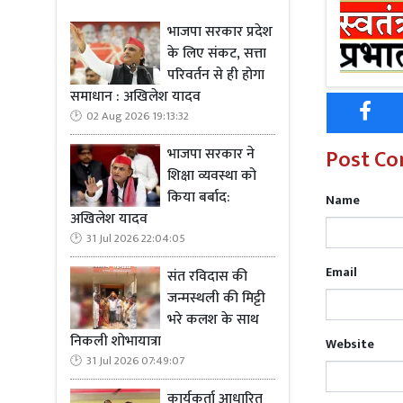
भाजपा सरकार प्रदेश
के लिए संकट, सत्ता
Read Mo
परिवर्तन से ही होगा
यादव
समाधान : अखिलेश यादव
02 Aug 2026 19:13:32
बाद में, हरिह
भाजपा सरकार ने
Post C
शिक्षा व्यवस्था को
किया बर्बाद:
Name
अखिलेश यादव
Read Mo
31 Jul 2026 22:04:05
Email
संत रविदास की
इस बीच, लक्ष
जन्मस्थली की मिट्टी
करना पड़ा। अल
भरे कलश के साथ
था।
निकली शोभायात्रा
Website
31 Jul 2026 07:49:07
दूसरी ओर, भा
कार्यकर्ता आधारित
की महिला युग