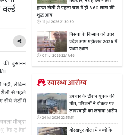
तकदीर, नेट हाउस-पॉली
र्ल्ड
हाउस खेती से पहला चक्र में ही 3.60 लाख की
शुद्ध आय
11 Jul 2026 21:30:30
बिसवां के किसान को उत्तर
प्रदेश आम महोत्सव 2026 में
प्रथम स्थान
07 Jul 2026 22:17:46
ड की बुसानन
की।
स्वास्थ्य आरोग्य
ी पड़ी, लेकिन
शैली से पहले
उपचार के दौरान युवक की
सीधे सेटों में
मौत, परिजनों ने डॉक्टर पर
लापरवाही का लगाया आरोप
24 Jul 2026 22:55:51
ुकाबला मौजूदा
 ‘हेड-टू-हेड’
गोरखपुर ग़ोला में बच्चों के