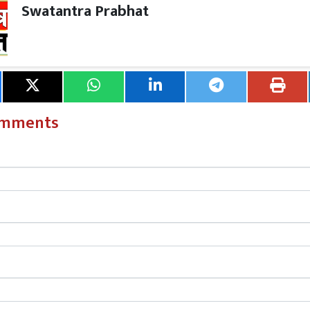
Swatantra Prabhat
re
भाजपा सरकार प्रदेश के लिए संकट, सत्ता परिवर्तन से ही होगा समा
रन और अर्जुन ने अनुभवी मलेशियाई जोड़ी को सिर्फ 33 मिनट में 21-18, 21
omments
re
आंधी-बारिश ने छीनी गरीब परिवार की बेटी, झोपड़ी ढहने से छात्रा की
्य सेन को घरेलू पसंदीदा खिलाड़ी अल्वी फरहान के हाथों 21-19, 21-16 से
्वी ने पिछले हफ्ते सिंगापुर ओपन में दुनिया के नंबर 1 खिलाड़ी शि यू 
रत की डबल्स टीमों के लिए यह एक कठिन दिन रहा। ट्रीसा जॉली और गा
ल जोड़ी, जो दो महीने से ज़्यादा समय बाद पहली बार एक साथ खेल रही थ