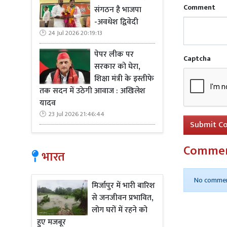
Comment
संगठन है भाजपा
की टीम फेब्र
-अवधेश द्विवेदी
मिश्रित युगल 
24 Jul 2026 20:19:13
चेन फांग हुई 
पेपर लीक पर
Captcha
सरकार को घेरा,
शिक्षा मंत्री के इस्तीफे
तक सदन में उठेगी आवाज : अखिलेश
यादव
23 Jul 2026 21:46:44
Submit C
Comme
भारत
No commen
मिर्जापुर में भारी बारिश
से जनजीवन प्रभावित,
लोग घरों में रहने को
हुए मजबूर