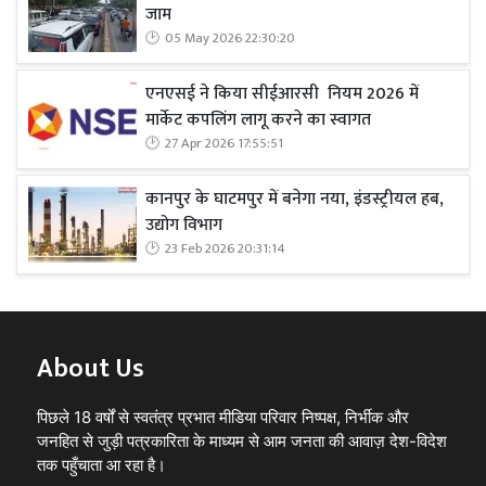
जाम
05 May 2026 22:30:20
एनएसई ने किया सीईआरसी नियम 2026 में
मार्केट कपलिंग लागू करने का स्वागत
27 Apr 2026 17:55:51
कानपुर के घाटमपुर में बनेगा नया, इंडस्ट्रीयल हब,
उद्योग विभाग
23 Feb 2026 20:31:14
About Us
पिछले 18 वर्षों से स्वतंत्र प्रभात मीडिया परिवार निष्पक्ष, निर्भीक और
जनहित से जुड़ी पत्रकारिता के माध्यम से आम जनता की आवाज़ देश-विदेश
तक पहुँचाता आ रहा है।