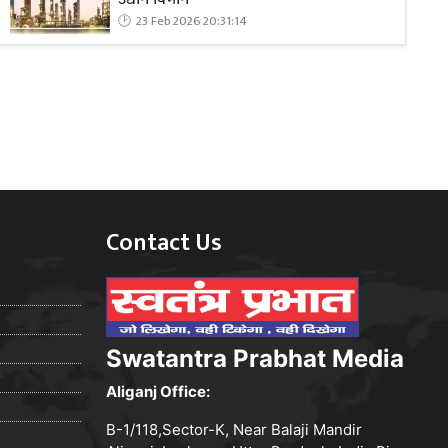
23 Feb 2026 20:31:14
Contact Us
Swatantra Prabhat Media
Aliganj Office:
B-1/118,Sector-K, Near Balaji Mandir