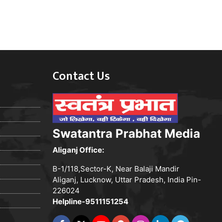
Contact Us
Swatantra Prabhat Media
Aliganj Office:
B-1/118,Sector-K, Near Balaji Mandir
Aliganj, Lucknow, Uttar Pradesh, India Pin-
226024
Helpline-9511151254