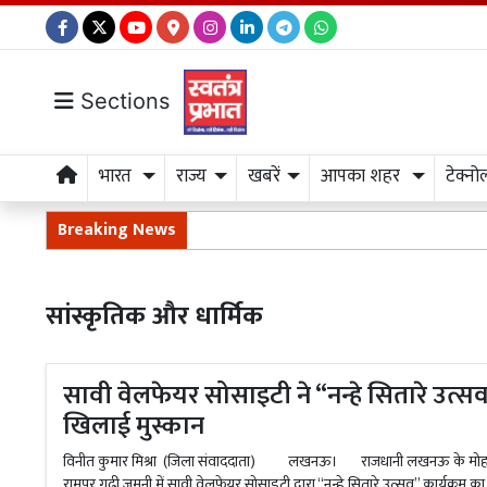
Sections
भारत
राज्य
खबरें
आपका शहर
टेक्नो
Breaking News
सांस्कृतिक और धार्मिक
सावी वेलफेयर सोसाइटी ने “नन्हे सितारे उत्सव” म
खिलाई मुस्कान
विनीत कुमार मिश्रा (जिला संवाददाता) लखनऊ। राजधानी लखनऊ के मोहनलालगंज
रामपुर गढ़ी जमुनी में सावी वेलफेयर सोसाइटी द्वारा “नन्हे सितारे उत्सव” कार्यक्रम