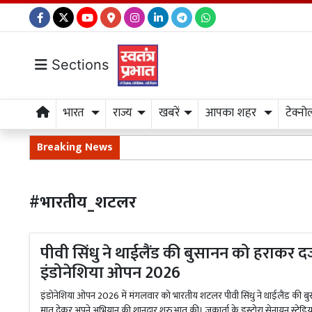
Sections
भारत
राज्य
खबरें
आपका शहर
टेक्नो
Breaking News
#भारतीय_शटलर
पीवी सिंधु ने थाईलैंड की बुसानन को हराकर द
इंडोनेशिया ओपन 2026
इंडोनेशिया ओपन 2026 में मंगलवार को भारतीय शटलर पीवी सिंधु ने थाईलैंड की ब
मात देकर अपने अभियान की शानदार शुरुआत की। जकार्ता के इस्टोरा सेनायन स्टेडियम 