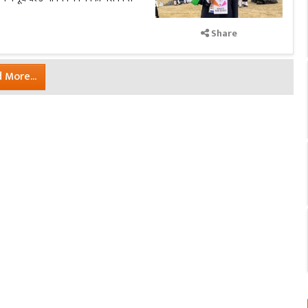
Share
 More...