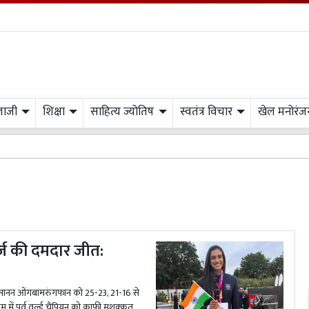
लाजी
शिक्षा
साहित्य ज्योतिष
स्वतंत्र विचार
खेल मनोरंज
र्ज की दमदार जीत:
ुसानन ओंगबामरुंगफान को 25-23, 21-16 से
में पूर्व वर्ल्ड चैंपियन को काफी मशक्कत