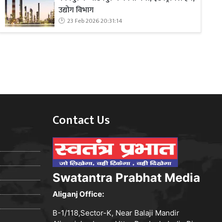
उद्योग विभाग
23 Feb 2026 20:31:14
Contact Us
Swatantra Prabhat Media
Aliganj Office:
B-1/118,Sector-K, Near Balaji Mandir