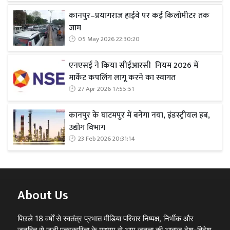
कानपुर–प्रयागराज हाईवे पर कई किलोमीटर तक
जाम
05 May 2026 22:30:20
एनएसई ने किया सीईआरसी नियम 2026 में
मार्केट कपलिंग लागू करने का स्वागत
27 Apr 2026 17:55:51
कानपुर के घाटमपुर में बनेगा नया, इंडस्ट्रीयल हब,
उद्योग विभाग
23 Feb 2026 20:31:14
About Us
पिछले 18 वर्षों से स्वतंत्र प्रभात मीडिया परिवार निष्पक्ष, निर्भीक और
जनहित से जुड़ी पत्रकारिता के माध्यम से आम जनता की आवाज़ देश-विदेश