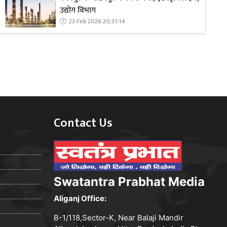
उद्योग विभाग
23 Feb 2026 20:31:14
Contact Us
Swatantra Prabhat Media
Aliganj Office:
B-1/118,Sector-K, Near Balaji Mandir