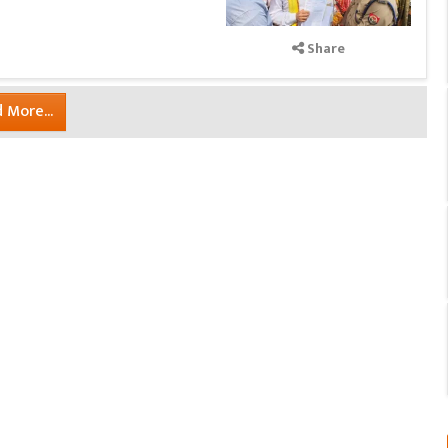
Share
 More...