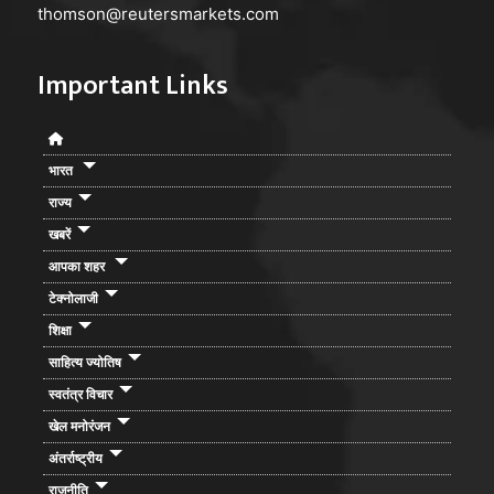
thomson@reutersmarkets.com
Important Links
भारत
राज्य
खबरें
आपका शहर
टेक्नोलाजी
शिक्षा
साहित्य ज्योतिष
स्वतंत्र विचार
खेल मनोरंजन
अंतर्राष्ट्रीय
राजनीति