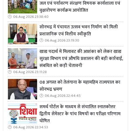
जल एवं पर्यावरण संरक्षण विषयक कार्यशाला एवं
ईरान के मुद्दे ने वैश्विक व्यापार को भी प्रभावित किया है। यदि होर्मुज
वृक्षारोपण कार्यक्रम आयोजित
जलडमरूमध्य में तनाव बढ़ता है तो तेल की कीमतों में भारी उछाल
06 Aug 2026 23:38:40
आ सकता है। दुनिया के लगभग एक तिहाई समुद्री तेल व्यापार का
सोनभद्र में पंचायत उत्सव भवन निर्माण को मिली
रास्ता इसी क्षेत्र से गुजरता है। ईरान कई बार संकेत दे चुका है कि यदि
प्रशासनिक एवं वित्तीय स्वीकृति
उसके खिलाफ सैन्य दबाव बढ़ाया गया तो वह इस मार्ग को बाधित
06 Aug 2026 23:19:30
कर सकता है। यही कारण है कि अमेरिका और उसके सहयोगी देश
खाद्य पदार्थ में मिलावट की आशंका को लेकर खाद्य
सैन्य कार्रवाई के साथ-साथ कूटनीतिक दबाव बनाए रखने की नीति
सुरक्षा विभाग एवं औषधि प्रशासन की बड़ी कार्रवाई,
अपना रहे हैं।
संबधित को कड़ी चेतावनी
06 Aug 2026 23:11:28
दूसरी ओर, अमेरिकी हमलों के बावजूद ईरान की सैन्य संरचना का
08 अगस्त को तेलंगाना के महामहिम राज्यपाल का
बचा रहना अमेरिकी रणनीति पर भी सवाल खड़े करता है। अमेरिका
सोनभद्र भ्रमण
ने इराक, अफगानिस्तान और लीबिया जैसे देशों में बड़े सैन्य अभियान
06 Aug 2026 22:44:45
चलाए, लेकिन लंबे समय में वहां स्थिरता स्थापित नहीं कर पाया।
समर्थ पोर्टल के माध्यम से संचालित स्नातकोत्तर
ईरान का मामला उससे भी अधिक जटिल है, क्योंकि यहां मजबूत
द्वितीय सेमेस्टर के पांच विषयों का परीक्षा परिणाम
राष्ट्रवादी भावना, संगठित सैन्य ढांचा और क्षेत्रीय सहयोगी नेटवर्क
घोषित
मौजूद हैं। लेबनान में हिजबुल्लाह, यमन में हूती और इराक-सीरिया के
06 Aug 2026 22:34:53