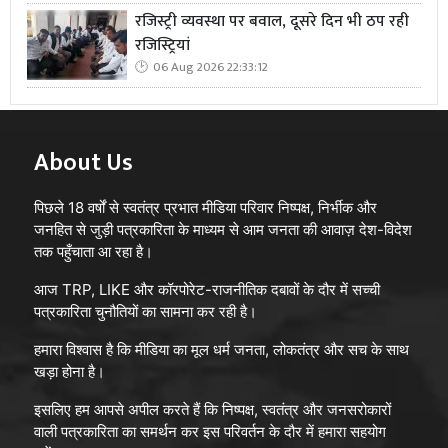
कई सशस्त्र समूह ईरान के प्रभाव क्षेत्र का हिस्सा माने जाते हैं।
रजिस्ट्री व्यवस्था पर बवाल, दूसरे दिन भी ठप रही
इसलिए ईरान पर हमला केवल एक देश के खिलाफ कार्रवाई नहीं
रजिस्ट्रियां
बल्कि पूरे क्षेत्रीय समीकरण को प्रभावित कर सकता है।
06 Aug 2026 22:33:12
ईरान की मिसाइल क्षमता का बरकरार रहना यह भी दर्शाता है कि
आधुनिक युद्ध केवल हवाई हमलों से नहीं जीते जा सकते। तकनीकी
About Us
श्रेष्ठता के बावजूद जमीनी तैयारी, नेटवर्क आधारित रक्षा और
रणनीतिक धैर्य भी उतने ही महत्वपूर्ण हैं। ईरान ने यह साबित किया है
पिछले 18 वर्षों से स्वतंत्र प्रभात मीडिया परिवार निष्पक्ष, निर्भीक और
कि सीमित संसाधनों के बावजूद यदि कोई देश लंबे समय तक
जनहित से जुड़ी पत्रकारिता के माध्यम से आम जनता की आवाज़ देश-विदेश
योजनाबद्ध तरीके से अपनी रक्षा नीति तैयार करे तो वह महाशक्तियों
तक पहुँचाता आ रहा है।
के सामने भी टिक सकता है।
आज TRP, LIKE और कॉरपोरेट-राजनीतिक दबावों के दौर में सच्ची
पत्रकारिता चुनौतियों का सामना कर रही है।
आज की स्थिति में अमेरिका सैन्य दबाव के जरिए ईरान को झुकाने
की कोशिश कर रहा है, जबकि ईरान अपने अस्तित्व और संप्रभुता की
हमारा विश्वास है कि मीडिया का मूल धर्म जनता, लोकतंत्र और सच के साथ
खड़ा होना है।
लड़ाई के रूप में इसे प्रस्तुत कर रहा है। यही कारण है कि अमेरिकी
हमलों के बावजूद ईरान के भीतर भय या आत्मसमर्पण का माहौल
इसलिए हम आपसे अपील करते हैं कि निष्पक्ष, स्वतंत्र और जनसरोकारों
नहीं दिखाई देता। बल्कि उसकी प्रतिक्रिया यह संकेत देती है कि वह
वाली पत्रकारिता का समर्थन कर इस परिवर्तन के दौर में हमारा सहयोग