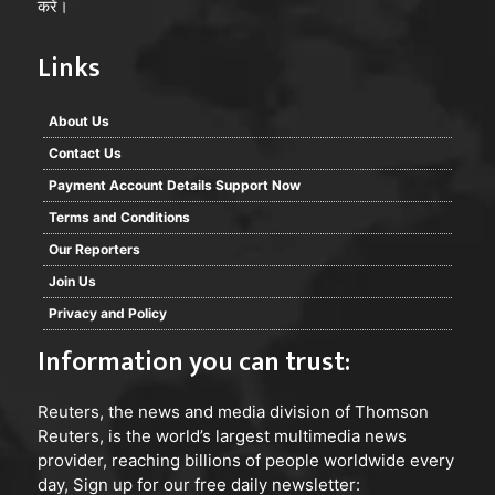
करें।
लंबे संघर्ष के लिए तैयार है।
Links
पश्चिम एशिया में शांति फिलहाल दूर नजर आती है। यदि बातचीत का
रास्ता नहीं निकला तो आने वाले समय में यह टकराव और व्यापक
About Us
रूप ले सकता है। लेकिन फिलहाल इतना स्पष्ट है कि अमेरिका के
Contact Us
लगातार हमलों और धमकियों के बावजूद ईरान की सैन्य और
Payment Account Details Support Now
राजनीतिक इच्छाशक्ति पूरी तरह टूटी नहीं है। उसकी मिसाइल क्षमता
का बड़ा हिस्सा सुरक्षित रहना इस बात का प्रमाण है कि यह संघर्ष
Terms and Conditions
केवल ताकत का नहीं, बल्कि रणनीति, धैर्य और राजनीतिक संकल्प
Our Reporters
का भी है।
Join Us
Privacy and Policy
कांतिलाल मांडोत
Information you can trust:
Reuters
, the news and media division of Thomson
Reuters, is the world’s largest multimedia news
provider, reaching billions of people worldwide every
day, Sign up for our free daily newsletter: