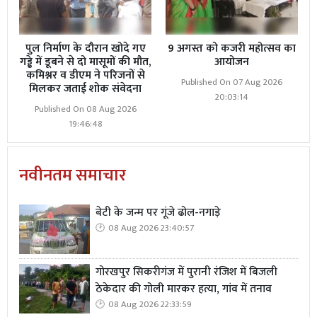
शारीरिक रूप से कठिन हो सकता है, इसलिए आत्म-देखभाल को
प्राथमिकता देना आवश्यक है।
पुल निर्माण के दौरान खोदे गए
9 अगस्त को कजरी महोत्सव का
अपनी ऊर्जा को रिचार्ज करने और समग्र स्वास्थ्य बनाए रखने के
गड्ढे में डूबने से दो मासूमों की मौत,
आयोजन
कमिश्नर व डीएम ने परिजनों से
लिए आराम, शौक, व्यायाम और सामाजिक गतिविधियों के लिए
Published On 07 Aug 2026
मिलकर जताई शोक संवेदना
समय निकालें। इष्टतम संज्ञानात्मक कार्य और उत्पादकता सुनिश्चित
20:03:14
Published On 08 Aug 2026
करने के लिए प्रत्येक रात पर्याप्त मात्रा में नींद लें। संतुलित आहार लें,
19:46:48
हाइड्रेटेड रहें और अत्यधिक कैफीन या जंक फूड के सेवन से बचें।
परीक्षा संबंधी चिंता को प्रबंधित करने और मानसिक रूप से लचीला
नवीनतम समाचार
बने रहने के लिए गहरी सांस लेने, ध्यान या योग जैसी तनाव-राहत
तकनीकों का अभ्यास करें। इंस्पायर इंस्टीट्यूट स्वस्थ कार्य-जीवन
बेटी के जन्म पर गूंजे ढोल-नगाड़े
संतुलन बनाए रखने के महत्व पर जोर देते हुए छात्रों के बीच समग्र
08 Aug 2026 23:40:57
कल्याण और आत्म-देखभाल प्रथाओं को बढ़ावा देता है।
निष्कर्ष: आईआईटी जेईई/एनईईटी की तैयारी के साथ स्कूल या
गोरखपुर सिकरीगंज में पुरानी रंजिश में बिजली
ठेकेदार की गोली मारकर हत्या, गांव में तनाव
कॉलेज की पढ़ाई को संतुलित करने के लिए सावधानीपूर्वक योजना,
08 Aug 2026 22:33:59
अनुशासन और लचीलेपन की आवश्यकता होती है। प्रभावी समय