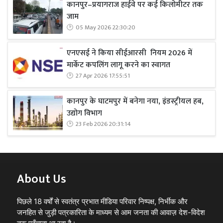
कानपुर–प्रयागराज हाईवे पर कई किलोमीटर तक
जाम
05 May 2026 22:30:20
एनएसई ने किया सीईआरसी नियम 2026 में
मार्केट कपलिंग लागू करने का स्वागत
27 Apr 2026 17:55:51
कानपुर के घाटमपुर में बनेगा नया, इंडस्ट्रीयल हब,
उद्योग विभाग
23 Feb 2026 20:31:14
About Us
पिछले 18 वर्षों से स्वतंत्र प्रभात मीडिया परिवार निष्पक्ष, निर्भीक और
जनहित से जुड़ी पत्रकारिता के माध्यम से आम जनता की आवाज़ देश-विदेश