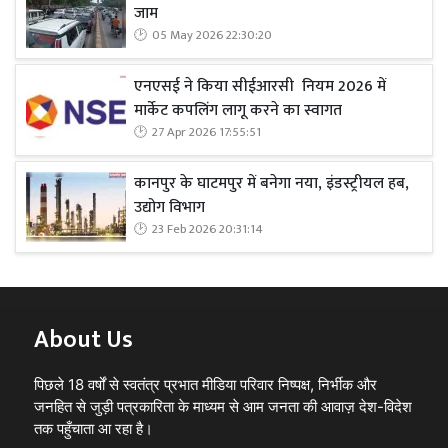
जाम
05 May 2026 22:30:20
एनएसई ने किया सीईआरसी नियम 2026 में
मार्केट कपलिंग लागू करने का स्वागत
27 Apr 2026 17:55:51
कानपुर के घाटमपुर में बनेगा नया, इंडस्ट्रीयल हब,
उद्योग विभाग
23 Feb 2026 20:31:14
About Us
पिछले 18 वर्षों से स्वतंत्र प्रभात मीडिया परिवार निष्पक्ष, निर्भीक और
जनहित से जुड़ी पत्रकारिता के माध्यम से आम जनता की आवाज़ देश-विदेश
तक पहुँचाता आ रहा है।