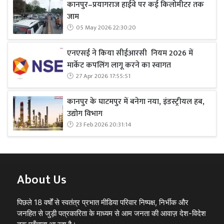
कानपुर–प्रयागराज हाईवे पर कई किलोमीटर तक
जाम
05 May 2026 22:30:20
एनएसई ने किया सीईआरसी नियम 2026 में
मार्केट कपलिंग लागू करने का स्वागत
27 Apr 2026 17:55:51
कानपुर के घाटमपुर में बनेगा नया, इंडस्ट्रीयल हब,
उद्योग विभाग
23 Feb 2026 20:31:14
About Us
पिछले 18 वर्षों से स्वतंत्र प्रभात मीडिया परिवार निष्पक्ष, निर्भीक और
जनहित से जुड़ी पत्रकारिता के माध्यम से आम जनता की आवाज़ देश-विदेश