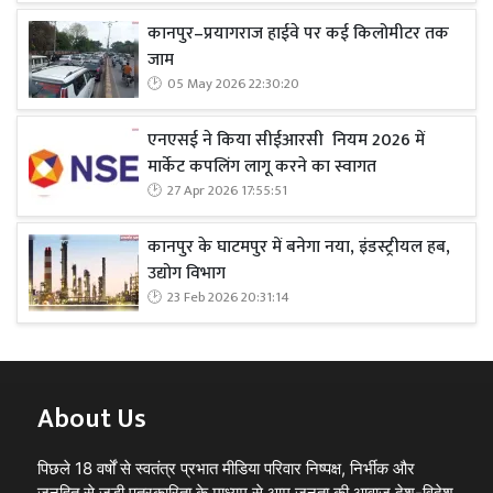
कानपुर–प्रयागराज हाईवे पर कई किलोमीटर तक
जाम
05 May 2026 22:30:20
एनएसई ने किया सीईआरसी नियम 2026 में
मार्केट कपलिंग लागू करने का स्वागत
27 Apr 2026 17:55:51
कानपुर के घाटमपुर में बनेगा नया, इंडस्ट्रीयल हब,
उद्योग विभाग
23 Feb 2026 20:31:14
About Us
पिछले 18 वर्षों से स्वतंत्र प्रभात मीडिया परिवार निष्पक्ष, निर्भीक और
जनहित से जुड़ी पत्रकारिता के माध्यम से आम जनता की आवाज़ देश-विदेश