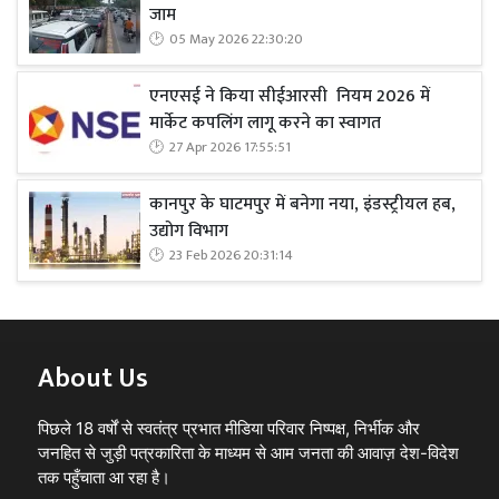
जाम
05 May 2026 22:30:20
एनएसई ने किया सीईआरसी नियम 2026 में
मार्केट कपलिंग लागू करने का स्वागत
27 Apr 2026 17:55:51
कानपुर के घाटमपुर में बनेगा नया, इंडस्ट्रीयल हब,
उद्योग विभाग
23 Feb 2026 20:31:14
About Us
पिछले 18 वर्षों से स्वतंत्र प्रभात मीडिया परिवार निष्पक्ष, निर्भीक और
जनहित से जुड़ी पत्रकारिता के माध्यम से आम जनता की आवाज़ देश-विदेश
तक पहुँचाता आ रहा है।