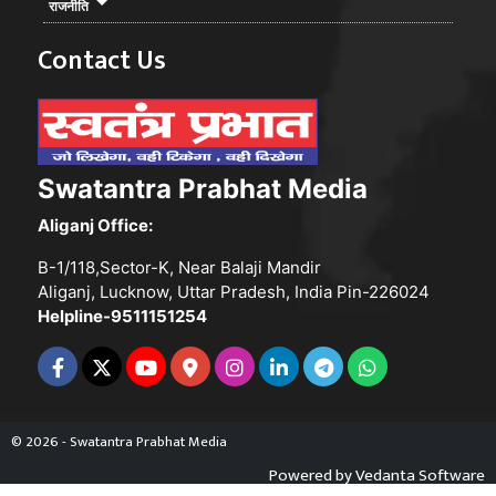
राजनीति
Contact Us
Swatantra Prabhat Media
Aliganj Office:
B-1/118,Sector-K, Near Balaji Mandir
Aliganj, Lucknow, Uttar Pradesh, India Pin-226024
Helpline-9511151254
© 2026 - Swatantra Prabhat Media
Powered by
Vedanta Software