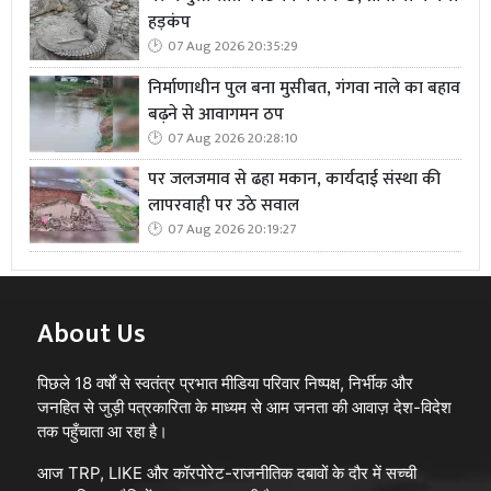
हड़कंप
07 Aug 2026 20:35:29
निर्माणाधीन पुल बना मुसीबत, गंगवा नाले का बहाव
बढ़ने से आवागमन ठप
07 Aug 2026 20:28:10
पर जलजमाव से ढहा मकान, कार्यदाई संस्था की
लापरवाही पर उठे सवाल
07 Aug 2026 20:19:27
About Us
पिछले 18 वर्षों से स्वतंत्र प्रभात मीडिया परिवार निष्पक्ष, निर्भीक और
जनहित से जुड़ी पत्रकारिता के माध्यम से आम जनता की आवाज़ देश-विदेश
तक पहुँचाता आ रहा है।
आज TRP, LIKE और कॉरपोरेट-राजनीतिक दबावों के दौर में सच्ची