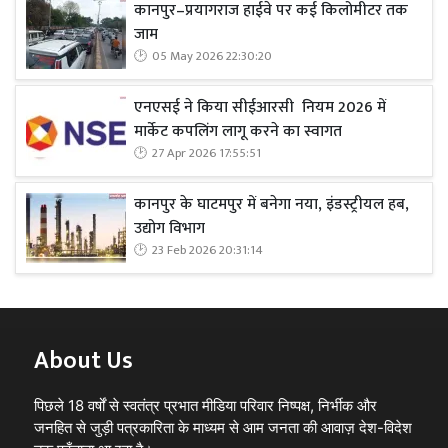
कानपुर–प्रयागराज हाईवे पर कई किलोमीटर तक
जाम
05 May 2026 22:30:20
एनएसई ने किया सीईआरसी नियम 2026 में
मार्केट कपलिंग लागू करने का स्वागत
27 Apr 2026 17:55:51
कानपुर के घाटमपुर में बनेगा नया, इंडस्ट्रीयल हब,
उद्योग विभाग
23 Feb 2026 20:31:14
About Us
पिछले 18 वर्षों से स्वतंत्र प्रभात मीडिया परिवार निष्पक्ष, निर्भीक और
जनहित से जुड़ी पत्रकारिता के माध्यम से आम जनता की आवाज़ देश-विदेश