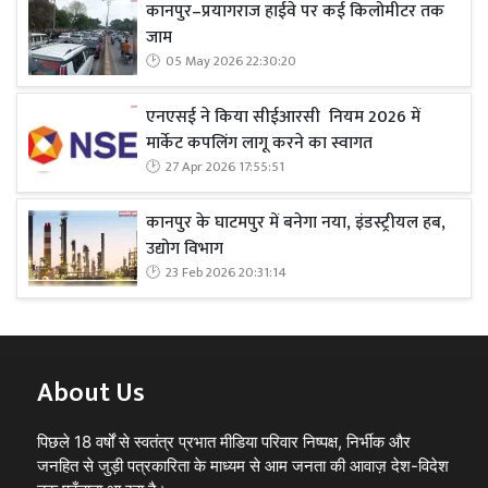
कानपुर–प्रयागराज हाईवे पर कई किलोमीटर तक
जाम
05 May 2026 22:30:20
एनएसई ने किया सीईआरसी नियम 2026 में
मार्केट कपलिंग लागू करने का स्वागत
27 Apr 2026 17:55:51
कानपुर के घाटमपुर में बनेगा नया, इंडस्ट्रीयल हब,
उद्योग विभाग
23 Feb 2026 20:31:14
About Us
पिछले 18 वर्षों से स्वतंत्र प्रभात मीडिया परिवार निष्पक्ष, निर्भीक और
जनहित से जुड़ी पत्रकारिता के माध्यम से आम जनता की आवाज़ देश-विदेश