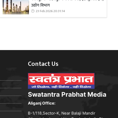
उद्योग विभाग
23 Feb 2026 20:31:14
Contact Us
Swatantra Prabhat Media
Aliganj Office:
B-1/118,Sector-K, Near Balaji Mandir