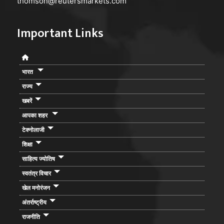
thomson@reutersmarkets.com
Important Links
भारत
राज्य
खबरें
आपका शहर
टेक्नोलाजी
शिक्षा
साहित्य ज्योतिष
स्वतंत्र विचार
खेल मनोरंजन
अंतर्राष्ट्रीय
राजनीति