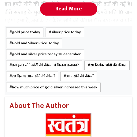
इस हफ्ते सोने की कीमतों में अच्छी-खासी बढ़ोतरी दर्ज की गई है।
Read More
बीते सप्ताह के मुकाबले 24 कैरेट सोना 7,040 रुपये प्रति 10 ग्राम
महंगा हुआ है, जबकि 22 कैरेट सोने की कीमत में 6,450 रुपये प्रति
10 ग्राम की तेजी आई है। इससे साफ है कि सोना लगातार मजबूत
gold price today
silver price today
रुख बनाए हुए है।
Gold and Silver Price Today
चांदी की बात करें तो इसमें सोने से भी ज्यादा तेज उछाल देखने को
gold and silver price today 28 december
मिला है। इस हफ्ते 1 किलो चांदी की कीमत में 37,000 रुपये की
इस हफ्ते सोने-चांदी की कीमत में कितना इजाफा?
28 दिसंबर चांदी की कीमत
बढ़ोतरी दर्ज की गई है, जो हाल के समय की सबसे बड़ी साप्ताहिक
बढ़ोतरी मानी जा रही है।
28 दिसंबर आज सोने की कीमतें
आज सोने की कीमतें
how much price of gold silver increased this week
About The Author
Read More
धसड़ा राजा (विकास खंड लालगंज) में बदहाल
सड़क और जलभराव से ग्रामीण परेशान