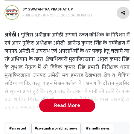
BY
SWATANTRA PRABHAT UP
PUBLISHED ON
NOV 03, 2025 06:38 PM IST
अमेठी ।
पुलिस अधीक्षक अमेठी अपर्णा रजत कौशिक के निर्देशन में
एवं अपर पुलिस अधीक्षक अमेठी ज्ञानेन्द्र कुमार सिंह के पर्यवेक्षण में
जनपद अमेठी में अपराध एवं अपराधियों के धर पकड़ हेतु चलाये जा
रहे अभियान के तहत क्षेत्राधिकारी मुसाफिरखाना अतुल कुमार सिंह
के कुशल नेतृत्व में श्री विवेक कुमार सिंह प्रभारी निरीक्षक थाना
मुसाफिरखाना जनपद अमेठी मय हमराह देखभाल क्षेत्र व चेकिंग
संदिग्ध व्यक्ति, वस्तु, वाहन में भ्रमणशील थे । भ्रमण के दौरान मुखबिर
से सूचना प्राप्त हुई कि रसूलाबाद के जंगल में पानी की टंकी के पास
एक शातिर गिरोह गोकशी करने वाला है जिसके पास चारपहिया
Read More
वाहन व असलहा एवं कारतूस भी हैं ।
मुखबिर द्वारा बताये गये स्थान पर पुलिस द्वारा पहुंचकर देखा गया
arrested
swatantra prabhat news
amethi news
कि 03 व्यक्ति जमीन पर बिछी त्रिपाल पर चापड़, छुरी व बोरियां रख