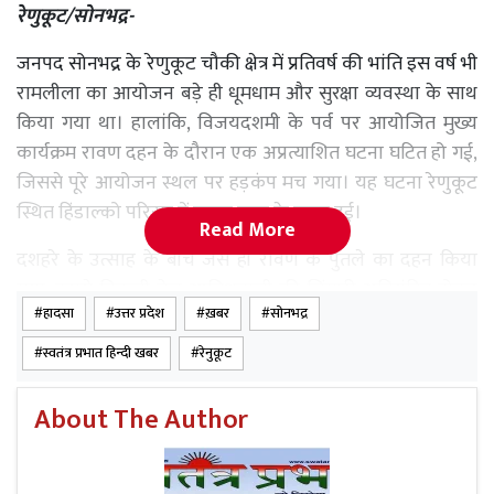
रेणुकूट/सोनभद्र-
जनपद सोनभद्र के रेणुकूट चौकी क्षेत्र में प्रतिवर्ष की भांति इस वर्ष भी
रामलीला का आयोजन बड़े ही धूमधाम और सुरक्षा व्यवस्था के साथ
किया गया था। हालांकि, विजयदशमी के पर्व पर आयोजित मुख्य
कार्यक्रम रावण दहन के दौरान एक अप्रत्याशित घटना घटित हो गई,
जिससे पूरे आयोजन स्थल पर हड़कंप मच गया। यह घटना रेणुकूट
स्थित हिंडाल्को परिसर में रावण दहन के समय हुई।
Read More
दशहरे के उत्साह के बीच जैसे ही रावण के पुतले का दहन किया
गया, उससे निकली तेज आतिशबाजी की चिंगारी अनियंत्रित होकर
हादसा
उत्तर प्रदेश
ख़बर
सोनभद्र
सीधे दर्शकों की भीड़ के बीच जा गिरी। आतिशबाजी के भीड़ में गिरते
ही रामलीला देख रहे लोगों में अफरा-तफरी और भगदड़ मच गई।
स्वतंत्र प्रभात हिन्दी खबर
रेनुकूट
दर्शक अपनी जान बचाने के लिए इधर-उधर भागने लगे, जिससे एक
बड़ा हादसा होते-होते बचा। इस दौरान, चार लोग पटाखों की चपेट में
About The Author
आने से जलकर घायल हो गए।