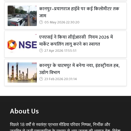
कानपुर–प्रयागराज हाईवे पर कई किलोमीटर तक
जाम
05 May 2026 22:30:20
एनएसई ने किया सीईआरसी नियम 2026 में
मार्केट कपलिंग लागू करने का स्वागत
27 Apr 2026 17:55:51
कानपुर के घाटमपुर में बनेगा नया, इंडस्ट्रीयल हब,
उद्योग विभाग
23 Feb 2026 20:31:14
About Us
पिछले 18 वर्षों से स्वतंत्र प्रभात मीडिया परिवार निष्पक्ष, निर्भीक और
जनहित से जुड़ी पत्रकारिता के माध्यम से आम जनता की आवाज़ देश-विदेश