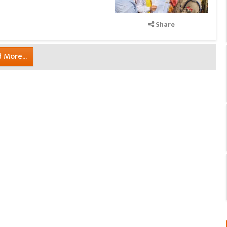
Share
 More...