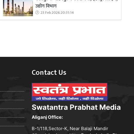
उद्योग विभाग
23 Feb 2026 20:31:14
Contact Us
Swatantra Prabhat Media
Aliganj Office:
B-1/118,Sector-K, Near Balaji Mandir